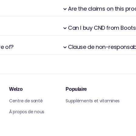
e sélection de délices gastronomiques
Are the claims on this pr
s friandises artisanales réalisées à l'aide de
innovantes, ces produits comestibles
Can I buy CND from Boots
sentent un équilibre harmonieux entre
que pièce incarnant l'excellence dans son
re of?
Clause de non-responsabi
Welzo
Populaire
Centre de santé
Suppléments et vitamines
À propos de nous