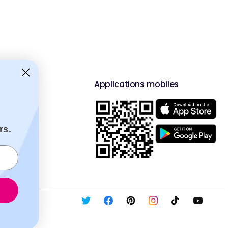
Applications mobiles
rs.
X
Facebook
Pinterest
Instagram
Tiktok
Youtub
(Twitter)