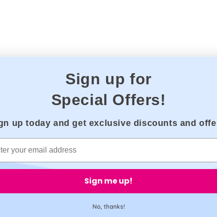
Sign up for
itation
Special Offers!
gn up today and get exclusive discounts and offe
s partenaires Labs détiennent UKAS, ISO17025 / ISO15189 /
5 accréditations. Toutes nos pharmacies partenaires sont
trées auprès de GPHC.
Sign me up!
No, thanks!