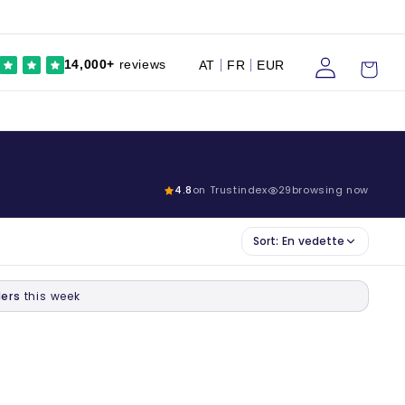
Se
Chariot
14,000+
reviews
AT
FR
EUR
connecter
4.8
on Trustindex
29
browsing now
Sort:
En vedette
ers
this week