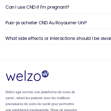
Pour compléter cette collection remarquable est un
Can I use CND if I'm pregnant?
conçus pour les aficionados culinaires. Présentant de
méthodes traditionnelles combinées à des saveurs 
promettent des expériences de goût inoubliables.
Puis-je acheter CND Au Royaume-Uni?
Ensemble, ces produits soigneusement choisis repré
l'innovation et la tradition, le luxe et l'utilité - cha
What side effects or interactions should I be awa
domaine respectif.
Welzo agit comme une plateforme de soins de
santé, reliant les patients avec les meilleurs
prestataires de soins de santé pour permettre
une expérience transparente. Nous ne pouvons