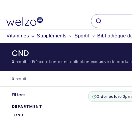
Passer
au
contenu
Vitamines
Suppléments
Sportif
Bibliothèque d
CND
0
results
· Présentation d'une collection exclusive de produit
0
results
Filters
Order before 2pm
DEPARTMENT
CND