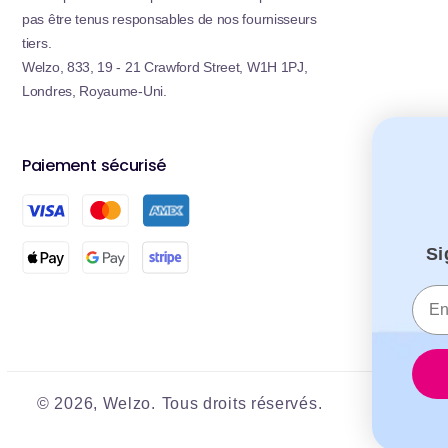
pas être tenus responsables de nos fournisseurs
tiers.
Welzo, 833, 19 - 21 Crawford Street, W1H 1PJ,
Londres, Royaume-Uni.
Paiement sécurisé
Accréd
Si
Tous no
IS01348
enregis
© 2026,
Welzo.
Tous droits réservés.