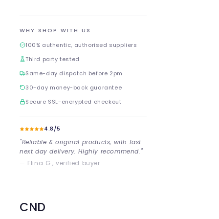
WHY SHOP WITH US
100% authentic, authorised suppliers
Third party tested
Same-day dispatch before 2pm
30-day money-back guarantee
Secure SSL-encrypted checkout
4.8/5
"Reliable & original products, with fast
next day delivery. Highly recommend."
— Elina G., verified buyer
CND