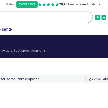
Rating:
28,951
reviews on Trustindex
EXCELLENT
e santé
s exquis, fabriqués pour am...
for same-day dispatch
2766+ ord