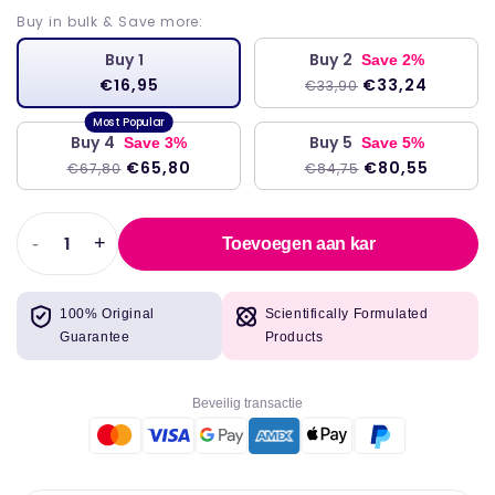
Buy in bulk & Save more:
Buy 1
Buy 2
Save 2%
€16,95
€33,24
€33,90
Buy 4
Buy 5
Save 3%
Save 5%
€65,80
€80,55
€67,80
€84,75
-
+
Toevoegen aan kar
Verlaag
Verhoog
de
de
hoeveelheid
hoeveelheid
100% Original
Scientifically Formulated
voor
voor
Guarantee
Products
Nu
Nu
voedsel
voedsel
olijfblad
olijfblad
Beveilig transactie
extract
extract
500
500
mg
mg