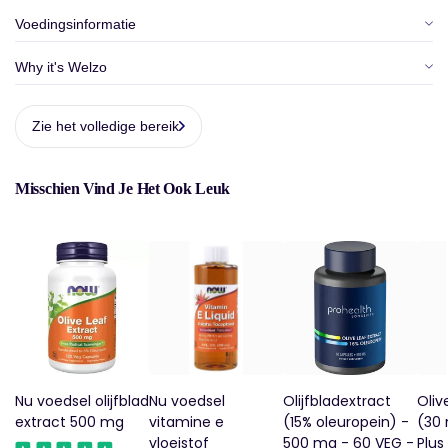
Voedingsinformatie
Why it's Welzo
Zie het volledige bereik
Misschien Vind Je Het Ook Leuk
Nu voedsel olijfblad
Nu voedsel
Olijfbladextract
Olive
extract 500 mg
vitamine e
(15% oleuropein) -
(30 
vloeistof
500 mg - 60 VEG -
Plus