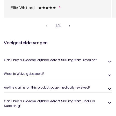
Ellie Whittard - ★★★★★
van
1
/
4
Veelgestelde vragen
Can I buy Nu voedsel olijfblad extract 500 mg from Amazon?
Waar is Welzo gebaseerd?
Are the claims on this product page medically reviewed?
Can I buy Nu voedsel olijfblad extract 500 mg from Boots or
Superdrug?