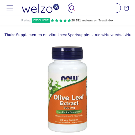
Skip naar
Kar
inhoud
Rating:
EXCELLENT
28,951
reviews on Trustindex
Thuis
›
Supplementen en vitamines
›
Sportsupplementen
›
Nu voedsel
›
Nu v