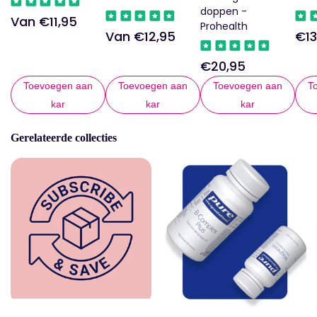
doppen -
Van €11,95
Regelmatige
Prohealth
Van €12,95
€13
Regelmatige
Reg
prijs
prijs
prij
€20,95
Regelmatige
prijs
Toevoegen aan
Toevoegen aan
Toevoegen aan
T
kar
kar
kar
Gerelateerde collecties