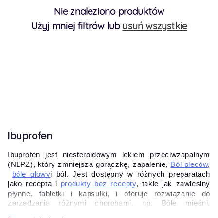
Nie znaleziono produktów
Użyj mniej filtrów lub
usuń wszystkie
Ibuprofen
Ibuprofen jest niesteroidowym lekiem przeciwzapalnym 
(NLPZ), który zmniejsza gorączkę, zapalenie,
Ból pleców
,
bóle głowy
i ból. Jest dostępny w różnych preparatach 
jako recepta i
produkty bez recepty
, takie jak zawiesiny 
płynne, tabletki i kapsułki, i oferuje rozwiązanie do 
zarządzania różnymi chorobami, np. Bóle mięśni, 
skurcze, zapalenie stawów i bóle głowy. Zapewnia szybką 