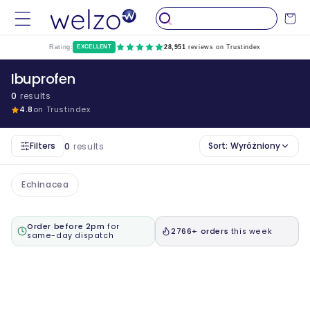
Przejdź
do
Wózek
treści
Rating:
EXCELLENT
28,951
reviews on Trustindex
Ibuprofen
0
results
4.8
on Trustindex
Filters
Sort:
Wyróżniony
0
results
Echinacea
Order before 2pm
for
2766+ orders
this week
same-day dispatch