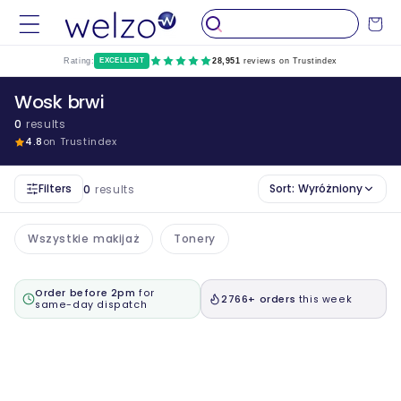
Przejdź
do
Wózek
treści
Rating:
EXCELLENT
28,951
reviews on Trustindex
Wosk brwi
0
results
4.8
on Trustindex
Filters
Sort:
Wyróżniony
0
results
Wszystkie makijaż
Tonery
Order before 2pm
for
2766+ orders
this week
same-day dispatch