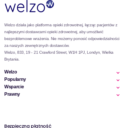
dermatologicznie, zapewniając, że są bezpieczne i
delikatne dla twojej skóry.
Eleganckie opakowanie zostało zaprojektowane dla
wygody, co ułatwia noszenie i nakładanie w podróży.
Welzo działa jako platforma opieki zdrowotnej, łącząc pacjentów z
Niezależnie od tego, czy jesteś entuzjastą makijażu,
najlepszymi dostawcami opieki zdrowotnej, aby umożliwić
czy profesjonalnym artystą, nasza kolekcja wosku
bezproblemowe wrażenia. Nie możemy ponosić odpowiedzialności
brwi jest obowiązkowym dodatkiem do twojej rutyny
za naszych zewnętrznych dostawców.
urody. Poznaj idealne połączenie jakości, wydajności
Welzo, 833, 19 - 21 Crawford Street, W1H 1PJ, Londyn, Wielka
i stylu z naszą kolekcją wosku brwi i osiągnij brwi
Brytania.
swoich marzeń.
Welzo
Popularny
Wsparcie
Prawny
Bezpieczna płatność