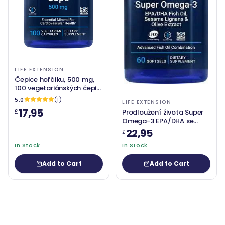
LIFE EXTENSION
Čepice hořčíku, 500 mg,
100 vegetariánských čepic
- prodloužení života
5.0
(1)
LIFE EXTENSION
17,95
Prodloužení života Super
£
Omega-3 EPA/DHA se
sezamovým lignanem a
22,95
£
olivovým extraktem
In Stock
In Stock
Add to Cart
Add to Cart