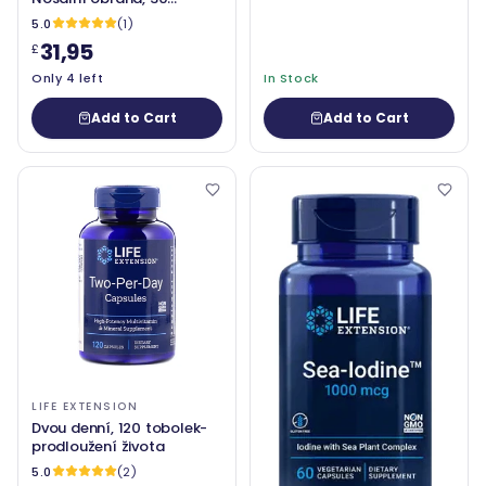
vegetariánských tobolek -
5.0
(1)
prodloužení života
31,95
£
Only 4 left
In Stock
Add to Cart
Add to Cart
LIFE EXTENSION
Dvou denní, 120 tobolek-
prodloužení života
5.0
(2)