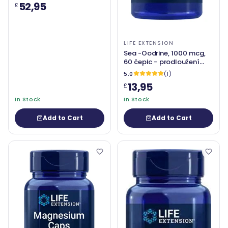
52,95
£
LIFE EXTENSION
Sea -Oodrine, 1000 mcg,
60 čepic - prodloužení
života
5.0
(1)
13,95
£
In Stock
In Stock
Add to Cart
Add to Cart