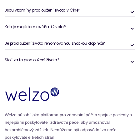
nejnovějším klinickým výzkumem s přísnými
Jsou vitamíny prodloužení života v Číně?
standardy kontroly kvality. Značka spolupracuje s
vědci, vědci a zdravotnickými institucemi na
vytváření pokročilých vzorců, které podporují zdravé
Kdo je majitelem rozšíření života?
stárnutí, kognitivní funkci, kardiovaskulární zdraví,
imunitní sílu a metabolickou rovnováhu.
Je prodloužení života renomovanou značkou doplňků?
Nejprodávanější produkty z
Stojí za to prodloužení života?
prodloužení života
Mezi jejich nejoblíbenější produkty patří:
Prodloužení života Super Omega-3 EPA/DHA se
sezamovým lignanem a olivovým extraktem
-
Známý pro kardiovaskulární a mozkový podporu.
Prodloužení života Dvou denní multivitamin
-
Komplexní vzorec plná vitamínů a minerálů s
vysokou pozicí.
Welzo působí jako platforma pro zdravotní péči a spojuje pacienty s
Prodloužení života neuro-mag hořčík l-threonát
-
nejlepšími poskytovateli zdravotní péče, aby umožňoval
formulované pro podporu mozku a paměti.
bezproblémový zážitek. Nemůžeme být odpovědní za naše
Prodloužení života NAD+ buněčný regenerátor s
poskytovatele třetích stran.