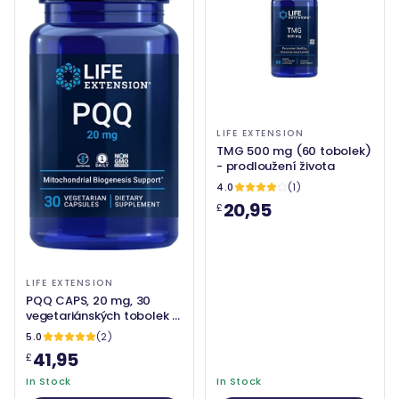
LIFE EXTENSION
TMG 500 mg (60 tobolek)
- prodloužení života
4.0
(1)
20,95
£
LIFE EXTENSION
PQQ CAPS, 20 mg, 30
vegetariánských tobolek -
prodloužení života
5.0
(2)
41,95
£
In Stock
In Stock