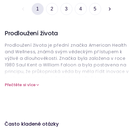
1
2
3
4
5
Prodloužení života
Prodloužení života je přední značka American Health
and Wellness, známá svým vědeckým přístupem k
výživě a dlouhověkosti. Značka byla založena v roce
1980 Saul Kent a William Faloon a byla postavena na
principu, že průkopnická věda by měla řídit inovace v
suplementaci zdraví. Společnost Life Extension se
sídlem na Floridě v USA získala globální pověst pro
Přečtěte si více
výrobu některých z nejdůkladnějších a klinicky
podporovaných doplňků v tomto odvětví.
Prodloužení života multivitaminy
Již více než čtyři desetiletí bylo prodloužení života v
Často kladené otázky
popředí nutriční vědy. Každý produkt je formulován
pomocí složek založených na důkazech a