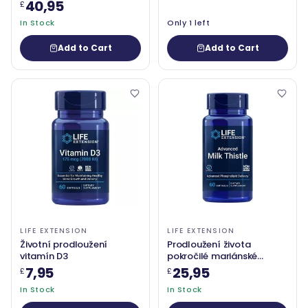
40,95
£
In Stock
Only 1 left
Add to Cart
Add to Cart
LIFE EXTENSION
LIFE EXTENSION
Životní prodloužení
Prodloužení života
vitamín D3
pokročilé mariánské
ostropet
7,95
25,95
£
£
In Stock
In Stock