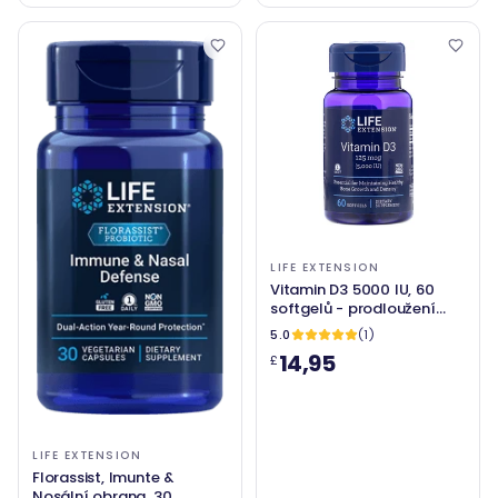
LIFE EXTENSION
Vitamin D3 5000 IU, 60
softgelů - prodloužení
života
5.0
(1)
14,95
£
LIFE EXTENSION
Florassist, Imunte &
Nosální obrana, 30