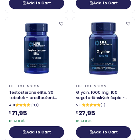
Add to Cart
Add to Cart
LIFE EXTENSION
LIFE EXTENSION
Testosterone elite, 30
Glycin, 1000 mg, 100
tobolek - prodloužení
vegetariánských čepic -
života
prodloužení života
4.0
(1)
5.0
(1)
71,95
27,95
£
£
In Stock
In Stock
Add to Cart
Add to Cart