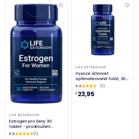
LIFE EXTENSION
Vysoce účinnost
optimalizovaná folát, 30
VEG tablety- prodloužení
4.0
(1)
života
23,95
£
LIFE EXTENSION
Estrogen pro ženy 30
tablet - prodloužení
života
5.0
(1)