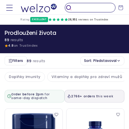
Přeskočit
na
Vozík
obsah
Rating:
EXCELLENT
28,951
reviews on Trustindex
Prodloužení života
89
results
4.8
on Trustindex
Filters
Sort:
Představoval
89
results
Doplňky imunity
Vitamíny a doplňky pro zdraví mužů
Order before 2pm
for
2766+ orders
this week
same-day dispatch