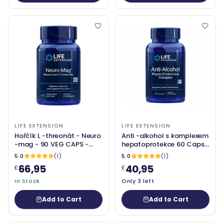
LIFE EXTENSION
LIFE EXTENSION
Hořčík L -threonát - Neuro
Anti -alkohol s komplexem
-mag - 90 VEG CAPS -
hepatoprotekce 60 Caps
prodloužení života
- prodloužení života
5.0
(1)
5.0
(1)
66,95
40,95
£
£
In Stock
Only 3 left
Add to Cart
Add to Cart