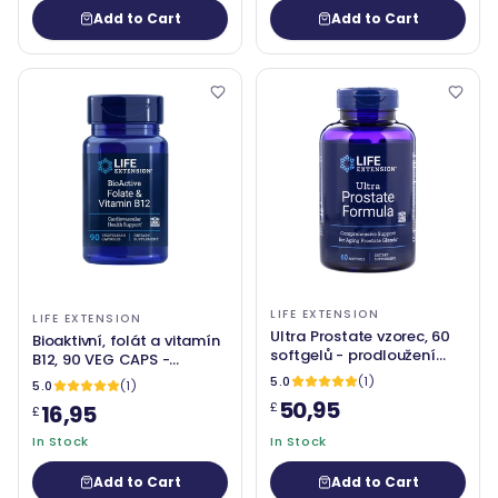
Add to Cart
Add to Cart
LIFE EXTENSION
LIFE EXTENSION
Ultra Prostate vzorec, 60
Bioaktivní, folát a vitamín
softgelů - prodloužení
B12, 90 VEG CAPS -
života
prodloužení života
5.0
(1)
5.0
(1)
50,95
£
16,95
£
In Stock
In Stock
Add to Cart
Add to Cart