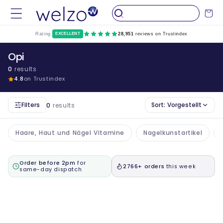
Überspringen
Sie zu
Wagen
Inhalten
Rating:
EXCELLENT
28,951
reviews on Trustindex
Opi
0
results
4.8
on Trustindex
Filters
Sort:
Vorgestellt
0
results
Haare, Haut und Nägel Vitamine
Nagelkunstartikel
Order before 2pm
for
2766+ orders
this week
same-day dispatch