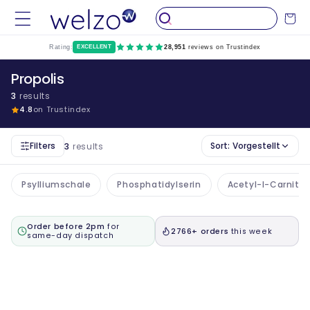
Überspringen
Sie zu
Wagen
Inhalten
Rating:
EXCELLENT
28,951
reviews on Trustindex
Propolis
3
results
4.8
on Trustindex
Filters
Sort:
Vorgestellt
3
results
Psylliumschale
Phosphatidylserin
Acetyl-l-Carnitin
Order before 2pm
for
2766+ orders
this week
same-day dispatch