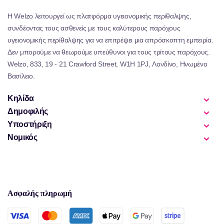
τη γνωστική ζωτικότητα ως μέρος του σχήματος υγείας τους.
Η Welzo λειτουργεί ως πλατφόρμα υγειονομικής περίθαλψης,
Με την ενσωμάτωση αυτών των εξειδικευμένων
συνδέοντας τους ασθενείς με τους καλύτερους παρόχους
συμπληρωμάτων υποστηρίζετε προληπτικά τον εγκέφαλό
υγειονομικής περίθαλψης για να επιτρέψει μια απρόσκοπτη εμπειρία.
σας, ανοίγοντας το δρόμο για την πιο έντονη γνώση και τη
Δεν μπορούμε να θεωρούμε υπεύθυνοι για τους τρίτους παρόχους.
σταθερή ψυχική ευελιξία καθ 'όλη τη διάρκεια της ζωής
Welzo, 833, 19 - 21 Crawford Street, W1H 1PJ, Λονδίνο, Ηνωμένο
Βασίλειο.
Κηλίδα
Δημοφιλής
Υποστήριξη
Νομικός
Ασφαλής πληρωμή