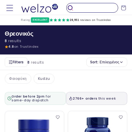
Παραλείψτε
το
Καροτσάκ
περιεχόμενο
Rating:
EXCELLENT
28,951
reviews on Trustindex
Θρεονικός
8
results
4.8
on Trustindex
Filters
Sort:
Επιλεγμένος
8
results
Φαιοφύκη
Kudzu
Order before 2pm
for
2766+ orders
this week
same-day dispatch