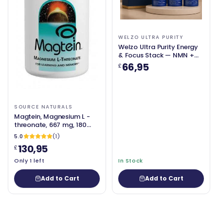
WELZO ULTRA PURITY
Welzo Ultra Purity Energy
& Focus Stack — NMN +
PQQ + TMG
66,95
£
SOURCE NATURALS
Magtein, Magnesium L -
threonate, 667 mg, 180
κάψουλες - Source
5.0
(1)
Naturals
130,95
£
Only 1 left
In Stock
Add to Cart
Add to Cart