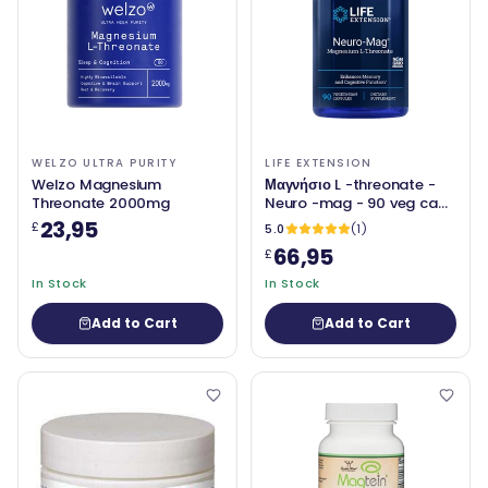
WELZO ULTRA PURITY
LIFE EXTENSION
Welzo Magnesium
Μαγνήσιο L -threonate -
Threonate 2000mg
Neuro -mag - 90 veg caps
- Επέκταση ζωής
23,95
£
5.0
(1)
66,95
£
In Stock
In Stock
Add to Cart
Add to Cart