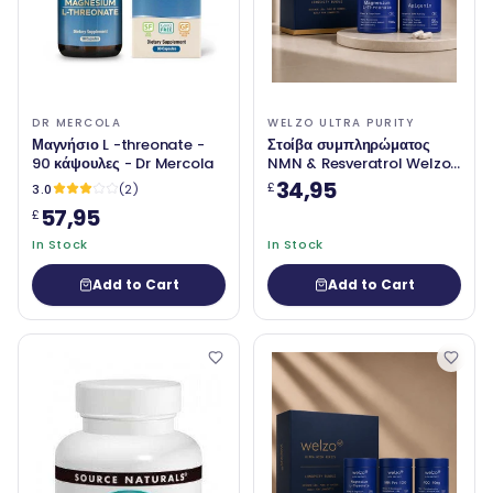
DR MERCOLA
WELZO ULTRA PURITY
Μαγνήσιο L -threonate -
Στοίβα συμπληρώματος
90 κάψουλες - Dr Mercola
NMN & Resveratrol Welzo
Ultra Purity
34,95
£
3.0
(2)
57,95
£
In Stock
In Stock
Add to Cart
Add to Cart