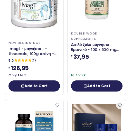
DOUBLE WOOD
SUPPLEMENTS
NEW BEGINNINGS
Διπλό ξύλο μαγνήσιο
Imagt - μαγνήσιο L -
θρεονικό - 100 x 500 mg
threonate, 100g σκόνη -
κάψουλες
37,95
£
νέες αρχές
5.0
(1)
126,95
£
Only 1 left
In Stock
Add to Cart
Add to Cart