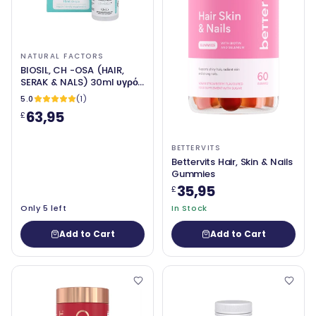
NATURAL FACTORS
BIOSIL, CH -OSA (HAIR,
SERAK & NALS) 30ml υγρό
- Φυσικοί παράγοντες
5.0
(1)
63,95
£
BETTERVITS
Bettervits Hair, Skin & Nails
Gummies
35,95
£
Only 5 left
In Stock
Add to Cart
Add to Cart