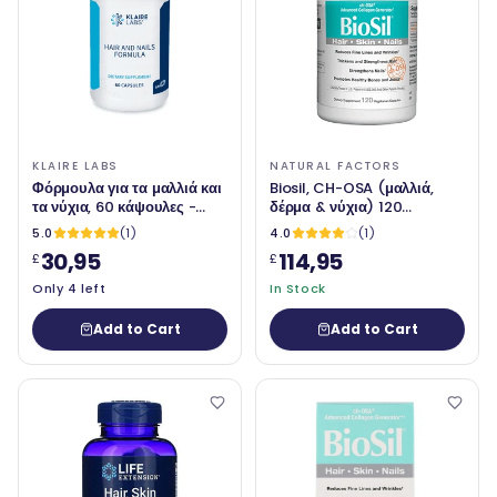
KLAIRE LABS
NATURAL FACTORS
Φόρμουλα για τα μαλλιά και
Biosil, CH-OSA (μαλλιά,
τα νύχια, 60 κάψουλες -
δέρμα & νύχια) 120
Klaire Labs (SFI Health)
χορτοφαγικές κάψουλες-
5.0
(1)
4.0
(1)
Φυσικοί παράγοντες
30,95
114,95
£
£
Only 4 left
In Stock
Add to Cart
Add to Cart