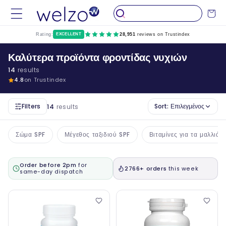
Παραλείψτε
το
Καροτσάκ
περιεχόμενο
Rating:
EXCELLENT
28,951
reviews on Trustindex
Καλύτερα προϊόντα φροντίδας νυχιών
14
results
4.8
on Trustindex
Filters
Sort:
Επιλεγμένος
14
results
Σώμα SPF
Μέγεθος ταξιδιού SPF
Βιταμίνες για τα μαλλιά, 
Order before 2pm
for
2766+ orders
this week
same-day dispatch