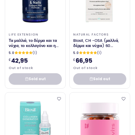
LIFE EXTENSION
NATURAL FACTORS
Τα μαλλιά, το δέρμα και τα
Biosil, CH -OSA (μαλλιά,
νύχια, το κολλαγόνο και η
δέρμα και νύχια) 60
φόρμουλα, 120 δισκία -
χορτοφαγικές κάψουλες -
5.0
(1)
5.0
(1)
επέκταση ζωής
Φυσικοί παράγοντες
42,95
66,95
£
£
Out of stock
Out of stock
Sold out
Sold out