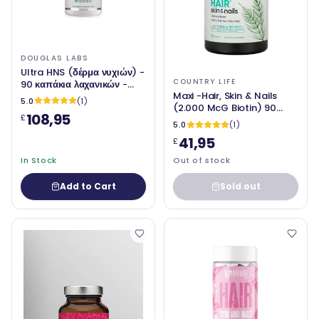
DOUGLAS LABS
Ultra HNS (δέρμα νυχιών) -
COUNTRY LIFE
90 καπάκια λαχανικών -
Maxi -Hair, Skin & Nails
Douglas Laboratories
5.0
(1)
(2.000 McG Biotin) 90
108,95
£
Δισκία -
5.0
(1)
41,95
£
In Stock
Out of stock
Add to Cart
Sold out