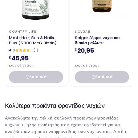
COUNTRY LIFE
SOLGAR
Maxi -Hair, Skin & Nails
Solgar δέρμα, νύχια και
Plus (5.000 McG Biotin)
δισκία μαλλιών
120 Χορτοφαγικές κάψουλες
20,95
£
4.0
(1)
- Χωρική ζωή
45,95
£
Out of stock
Out of stock
Sold out
Sold out
Καλύτερα προϊόντα φροντίδας νυχιών
Ανακαλύψτε την τελική συλλογή προϊόντων φροντίδας
νυχιών υψηλής ποιότητας που έχουν σχεδιαστεί για να
ανυψώσουν τη ρουτίνα φροντίδας των νυχιών σας. Αυτή η