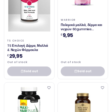
WARRIOR
Πολεμικά μαλλιά, δέρμα και
νυχιών 60gummies
βατόμουρο
9,95
£
TS CHOICE
TS Επιλογή Δέρμα, Μαλλιά
& Νυχών Φόρμουλα
29,95
£
Out of stock
Out of stock
Sold out
Sold out