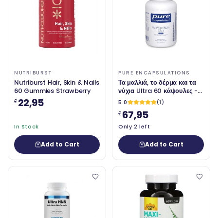
NUTRIBURST
PURE ENCAPSULATIONS
Nutriburst Hair, Skin & Nails
Τα μαλλιά, το δέρμα και τα
60 Gummies Strawberry
νύχια Ultra 60 κάψουλες -
καθαρά εγκλεισμούς
22,95
£
5.0
(1)
67,95
£
In Stock
Only 2 left
Add to Cart
Add to Cart