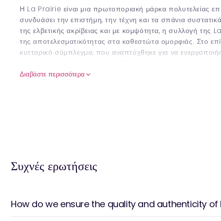
Η La Prairie είναι μια πρωτοποριακή μάρκα πολυτελείας επ
συνδυάσει την επιστήμη, την τέχνη και τα σπάνια συστατικά
της ελβετικής ακρίβειας και με κομψότητα, η συλλογή της La
της αποτελεσματικότητας στα καθεστώτα ομορφιάς. Στο επί
κυτταρικό σύμπλεγμα, που αναπτύχθηκε για να ενεργοποιήσ
τη ζωτικότητα, καθιστώντας κάθε προϊόν μια πολυτελή εμπει
Διαβάστε περισσότερα
Από την εικονική τους γραμμή χαβιάρι του δέρματος, αξιοπο
προσφέρει απαράμιλλη ανύψωση και θρεπτικά οφέλη, στην λε
φωτίζει το δέρμα και να μειώσει τις αποκλίσεις της χρωματ
μετασχηματιστικό για κάθε ανησυχία. Η αντι-γήρανση εμπ
συνθέσεις που στοχεύουν ρυτίδες και ενισχύουν την ανθε
νεανική λάμψη.
Η αφοσίωση της μάρκας στην ασφαλή καινοτομία εξασφαλίζ
αριστείας. Με την ενσωμάτωση της βιοτεχνολογίας αιχμής 
Συχνές ερωτήσεις
μοιάζουν με κασμίρ και τα απαλά αφοσιωμένα αρώματα, τα
αλλά μια συνολική εμπειρία.
Τα ενθυλακικά στοιχεία όπως το Platinum ή το χρυσό παρ
How do we ensure the quality and authenticity of L
υπογραμμίζει τη φιλοσοφία της La Prairie για την κατασκ