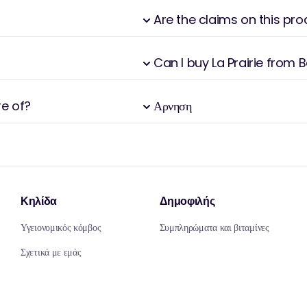
ου αποσκοπεί στη διατήρηση της διαχρονικής
 από την περιποίηση της επιδερμίδας - είναι ένα
Are the claims on this pr
αι στην πλούσια παράδοση και τη σύγχρονη
Can I buy La Prairie from
re of?
Αρνηση
Κηλίδα
Δημοφιλής
Υγειονομικός κόμβος
Συμπληρώματα και βιταμίνες
Σχετικά με εμάς