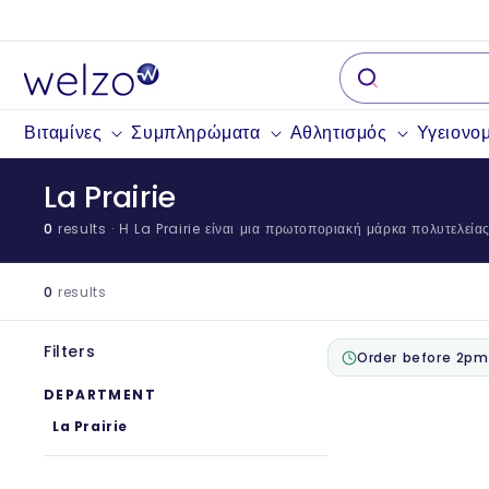
Παραλείψτε
το
περιεχόμενο
Βιταμίνες
Συμπληρώματα
Αθλητισμός
Υγειονομ
La Prairie
0
results
· Η La Prairie είναι μια πρωτοποριακή μάρκα πολυτελείας 
0
results
Filters
Order before 2pm
DEPARTMENT
La Prairie