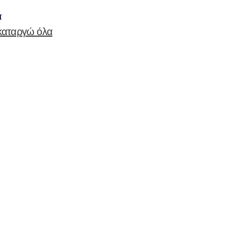
α
καταργώ όλα