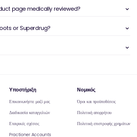
oduct page medically reviewed?
 Boots or Superdrug?
Υποστήριξη
Νομικός
Επικοινωνήστε μαζί μας
Όροι και προϋποθέσεις
Διαδικασία καταγγελιών
Πολιτική απορρήτου
Εταιρικές σχέσεις
Πολιτική επιστροφής χρημάτων
Practioner Accounts