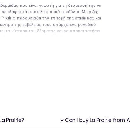
ιδερμίδας που είναι γνωστή για τη δέσμευσή της να
 σε εξαιρετικά αποτελεσματικά προϊόντα. Με ρίζες
 Prairie παρουσιάζει την επιτομή της επιείκειας και
κεντρο της εμβέλειας τους υπάρχει ένα μοναδικό
ει τα κύτταρα του δέρματος και να αποκαταστήσει
ρία που αναζωογονεί και βελτιώνει.
ιώντας την δύναμη της εξάτμισης του χαβιάρι για να
υκή σειρά χαβιάρι που έχει σχεδιαστεί για να
ισμού, η La Prairie προσφέρει κάτι πραγματικά
ειρογνωμοσύνη τους λάμπει με προχωρημένες
κτικότητα του δέρματος, προωθώντας παράλληλα μια
ει ότι κάθε κρέμα ή ορός πληροί αυστηρά πρότυπα
με αισθητική ευχαρίστηση, όπως οι υφές που
 προϊόντα παρέχουν όχι απλώς ορατά αποτελέσματα
άλληλα με τα φυσικά προερχόμενα ενεργά
a Prairie?
Can I buy La Prairie from
ευή αριστουργημάτων όπου η επιστήμη συναντά την