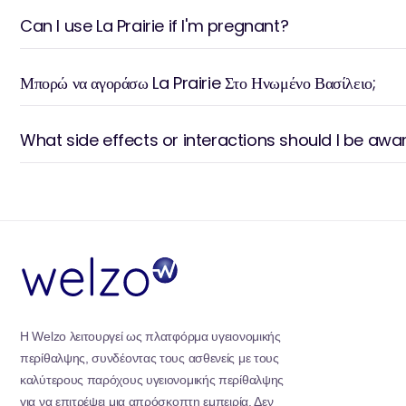
πολυτέλεια. Κάθε βήμα γίνεται ένα τεχνητό τελετουργικό π
ομορφιάς. Τελικά, η La Prairie αντιπροσωπεύει περισσότερο
Can I use La Prairie if I'm pregnant?
εξελιγμένο ταξίδι προς την αιώνια χάρη που ενσωματώνετ
εφευρετικότητα.
Μπορώ να αγοράσω La Prairie Στο Ηνωμένο Βασίλειο;
What side effects or interactions should I be awa
Η Welzo λειτουργεί ως πλατφόρμα υγειονομικής
περίθαλψης, συνδέοντας τους ασθενείς με τους
καλύτερους παρόχους υγειονομικής περίθαλψης
για να επιτρέψει μια απρόσκοπτη εμπειρία. Δεν