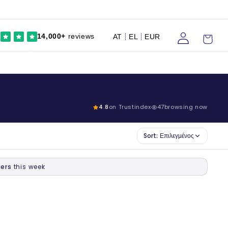
Συνδέω
Καροτσάκι
14,000+
reviews
AT
EL
EUR
4.8
on Trustindex
47
browsing now
Sort:
Επιλεγμένος
ers
this week