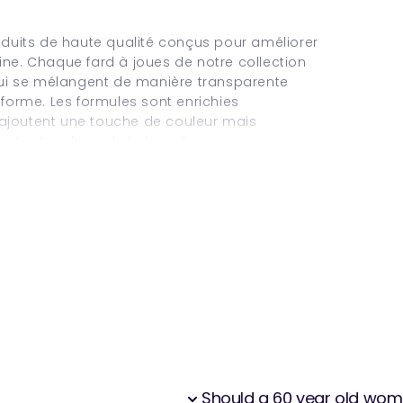
duits de haute qualité conçus pour améliorer
ine. Chaque fard à joues de notre collection
ui se mélangent de manière transparente
iforme. Les formules sont enrichies
 ajoutent une touche de couleur mais
u tout au long de la journée.
nuances, des roses douces et des pêches aux
u'il y a une correspondance parfaite pour
oupçon de couleur subtil pour un look naturel
acieuse, nos fards à joues offrent une
liser l'intensité souhaitée.
arantissant que vos joues maintiennent leur
texture légère est confortable sur la peau, ce
on impeccable. Nos fards à joues sont également
d adaptés à tous les types de peau, y
er facilement votre fard à joues préféré avec
Should a 60 year old wom