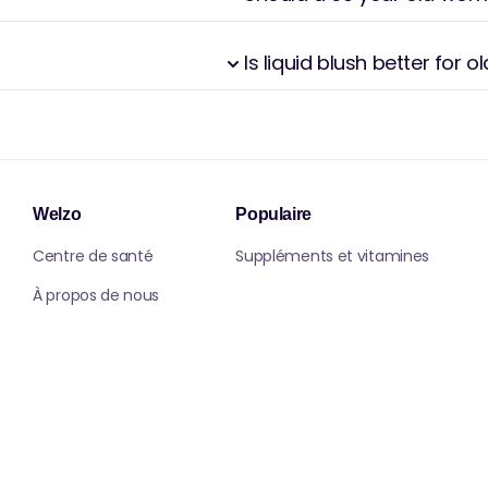
c notre collection de fuite de haute qualité,
turel qui améliore vos fonctionnalités et
Is liquid blush better for o
Welzo
Populaire
Centre de santé
Suppléments et vitamines
À propos de nous