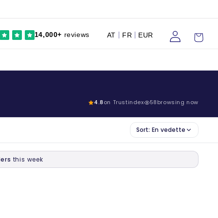
Se
Chariot
14,000+
reviews
AT
FR
EUR
connecter
4.8
on Trustindex
58
browsing now
Sort:
En vedette
ers
this week