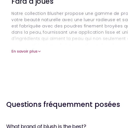
Fard à joues
Notre collection Blusher propose une gamme de pro
votre beauté naturelle avec une lueur radieuse et sa
est fabriquée avec des poudres finement broyées q
dans la peau, fournissant une application lisse et un
d'ingrédients qui aiment la peau qui non seulement
nourrissent également et prennent soin de votre pea
En savoir plus
La collection comprend une palette diversifiée de 
muties et aux coraux plus profonds, en s'assurant q
chaque teint et occasion. Que vous recherchiez un s
ou une teinte plus vibrante pour une déclaration aud
couverture construisible qui vous permet de personna
Chaque fard à joues est conçue pour être durable, g
apparence fraîche et lumineuse du matin au soir. La 
qui lui permet de respirer tout en offrant une finiti
Questions fréquemment posées
formulés pour être non comédogènes, ce qui les ren
compris la peau sensible.
L'emballage élégant et compact permet de transport
What brand of blush is the best?