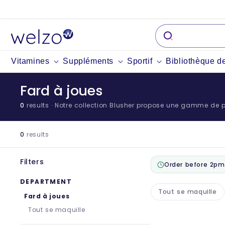
Passer
au
contenu
Vitamines
Suppléments
Sportif
Bibliothèque d
Fard à joues
0
results
· Notre collection Blusher propose une gamme de pr
0
results
Filters
Order before 2pm
DEPARTMENT
Tout se maquille
Fard à joues
Tout se maquille