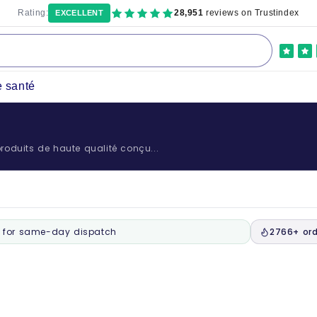
Rating:
28,951
reviews on Trustindex
EXCELLENT
e santé
oduits de haute qualité conçu...
for same-day dispatch
2766+ ord