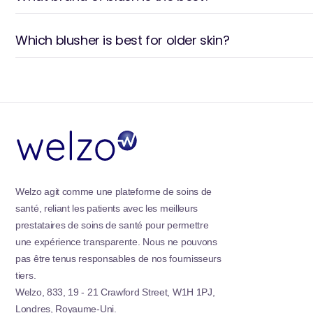
vous, parfait pour les retouches en déplacement. Ave
vous pouvez obtenir sans effort une belle rinçage na
renforce votre confiance.
Which blusher is best for older skin?
Welzo agit comme une plateforme de soins de
santé, reliant les patients avec les meilleurs
prestataires de soins de santé pour permettre
une expérience transparente. Nous ne pouvons
pas être tenus responsables de nos fournisseurs
tiers.
Welzo, 833, 19 - 21 Crawford Street, W1H 1PJ,
Londres, Royaume-Uni.