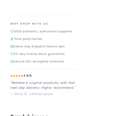
WHY SHOP WITH US
100% authentic, authorised suppliers
Third party tested
Same-day dispatch before 2pm
30-day money-back guarantee
Secure SSL-encrypted checkout
4.8/5
"Reliable & original products, with fast
next day delivery. Highly recommend."
— Elina G., verified buyer