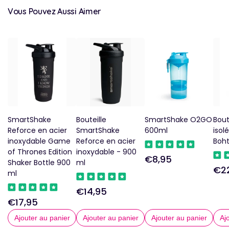
Vous Pouvez Aussi Aimer
SmartShake
Bouteille
SmartShake O2GO
Bout
Reforce en acier
SmartShake
600ml
isol
inoxydable Game
Reforce en acier
Boht
of Thrones Edition
inoxydable - 900
€8,95
Prix
Shaker Bottle 900
ml
€2
Prix
ml
régulier
€14,95
Prix
régu
€17,95
Prix
régulier
Ajouter au panier
Ajouter au panier
Ajouter au panier
Aj
régulier