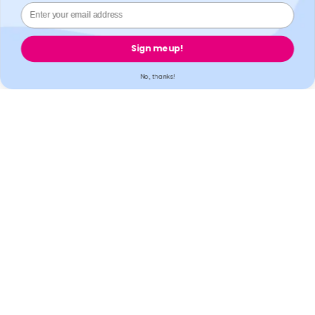
tenus responsables de nos fournisseurs tiers.
Welzo, 833, 19 - 21 Crawford Street, W1H 1PJ, Londres, Royaume-
Uni.
Sign me up!
Welzo
No, thanks!
Populaire
Soutien
Légal
Paiement sécurisé
Accréditation