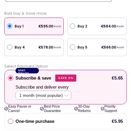
Bulk buy & Save more:
Buy 1
Buy 2
€595.00
€584.00
/each
/each
Buy 4
Buy 5
€578.00
€566.00
/each
/each
Select Payment Option
Most
Popular
Subscribe & save
€5.65
SAVE 5%
Subscribe and deliver every
Easy Pause or
Best Price
30-Day
Priority
Cancel
Guarantee
Returns
Support
One-time purchase
€5.95