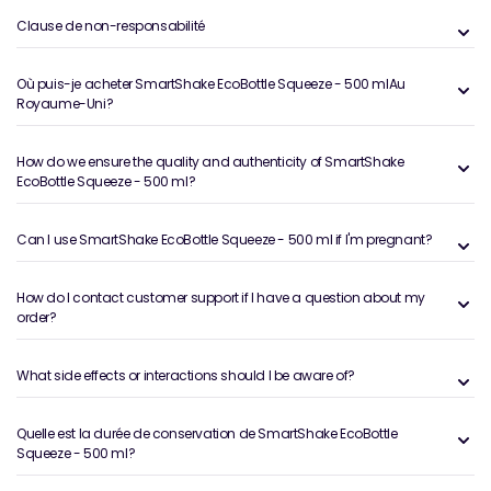
Clause de non-responsabilité
Où puis-je acheter SmartShake EcoBottle Squeeze - 500 mlAu
Royaume-Uni?
How do we ensure the quality and authenticity of SmartShake
EcoBottle Squeeze - 500 ml?
Can I use SmartShake EcoBottle Squeeze - 500 ml if I'm pregnant?
How do I contact customer support if I have a question about my
order?
What side effects or interactions should I be aware of?
Quelle est la durée de conservation de SmartShake EcoBottle
Squeeze - 500 ml?