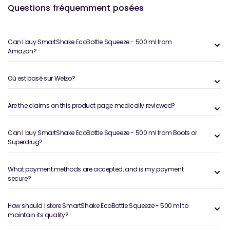
Questions fréquemment posées
Can I buy SmartShake EcoBottle Squeeze - 500 ml from
Amazon?
Où est basé sur Welzo?
Are the claims on this product page medically reviewed?
Can I buy SmartShake EcoBottle Squeeze - 500 ml from Boots or
Superdrug?
What payment methods are accepted, and is my payment
secure?
How should I store SmartShake EcoBottle Squeeze - 500 ml to
maintain its quality?