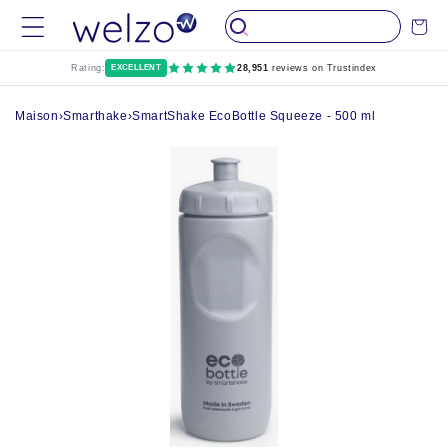
Passer au
Chariot
contenu
Rating:
EXCELLENT
28,951
reviews on Trustindex
Maison
›
Smarthake
›
SmartShake EcoBottle Squeeze - 500 ml