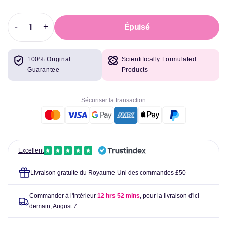
-
+
Épuisé
Réduire
Augmenter
la
la
quantité
quantité
100% Original
Scientifically Formulated
pour
pour
Guarantee
Products
SmartShake
SmartShake
EcoBottle
EcoBottle
Squeeze
Squeeze
Sécuriser la transaction
-
-
500
500
ml
ml
Excellent
Livraison gratuite du Royaume-Uni des commandes £50
Commander à l'intérieur
12 hrs 52 mins
, pour la livraison d'ici
demain,
August 7