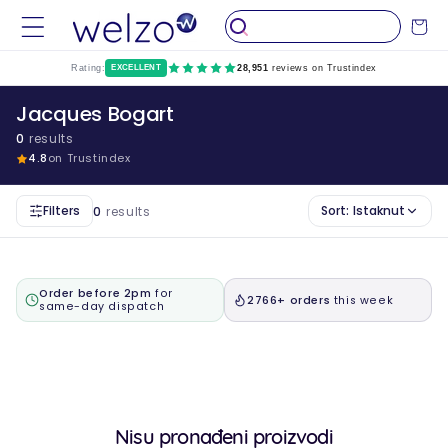
Preskočiti
na
Kolica
sadržaj
Rating:
EXCELLENT
28,951
reviews on Trustindex
Jacques Bogart
0
results
4.8
on Trustindex
Filters
Sort:
Istaknut
0
results
Order before 2pm
for
2766+ orders
this week
same-day dispatch
Nisu pronađeni proizvodi