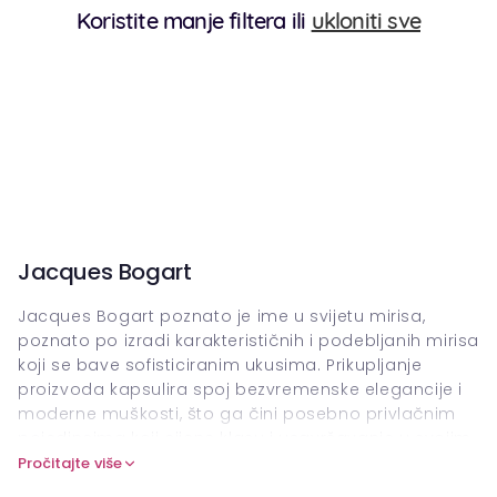
Koristite manje filtera ili
ukloniti sve
Jacques Bogart
Jacques Bogart poznato je ime u svijetu mirisa,
poznato po izradi karakterističnih i podebljanih mirisa
koji se bave sofisticiranim ukusima. Prikupljanje
proizvoda kapsulira spoj bezvremenske elegancije i
moderne muškosti, što ga čini posebno privlačnim
pojedincima koji cijene klasu i usavršavanje u svojim
aromama. Mirisi Jacques Bogart često uspostavljaju
Pročitajte više
ravnotežu između robusnosti i suptilnosti, koje sadrže