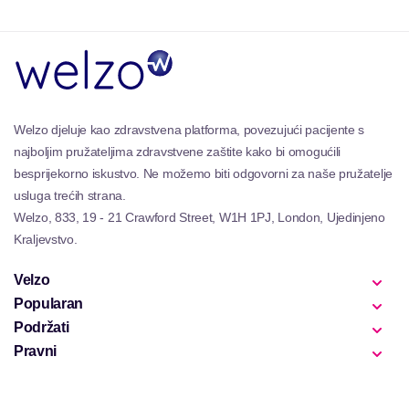
Svaki miris nosi svoj jedinstveni identitet, ali dosljedno
se usklađuje s ukupnim etosom sofisticiranosti
marke. Bez obzira tražite li nešto hrabro
avanturističko ili elegantno rafinirano, ova kolekcija
osigurava da postoji izbor pogodan za svakog
pronicljivog zaljubljenika koji je potreban
autentičnost u kombinaciji s luksuzom u njihovom
Welzo djeluje kao zdravstvena platforma, povezujući pacijente s
ormaru osobnog mirisa.
najboljim pružateljima zdravstvene zaštite kako bi omogućili
besprijekorno iskustvo. Ne možemo biti odgovorni za naše pružatelje
usluga trećih strana.
Welzo, 833, 19 - 21 Crawford Street, W1H 1PJ, London, Ujedinjeno
Kraljevstvo.
Velzo
Popularan
Podržati
Pravni