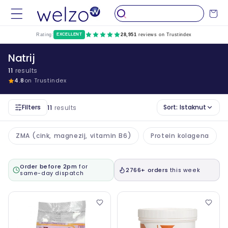
Preskočiti
na
Kolica
sadržaj
Rating:
EXCELLENT
28,951
reviews on Trustindex
Natrij
11
results
4.8
on Trustindex
Filters
Sort:
Istaknut
11
results
ZMA (cink, magnezij, vitamin B6)
Protein kolagena
Order before 2pm
for
2766+ orders
this week
same-day dispatch