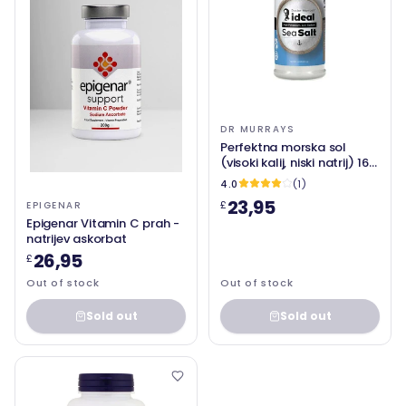
DR MURRAYS
Perfektna morska sol
(visoki kalij, niski natrij) 16
oz (453,5 g) - dr. Murrays
4.0
(1)
(I)
23,95
£
EPIGENAR
Epigenar Vitamin C prah -
natrijev askorbat
26,95
£
Out of stock
Out of stock
Sold out
Sold out