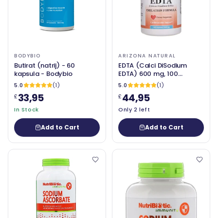
BODYBIO
ARIZONA NATURAL
Butirat (natrij) - 60
EDTA (Calci DiSodium
kapsula - Bodybio
EDTA) 600 mg, 100
kapsula - Arizona Natural
5.0
(1)
5.0
(1)
33,95
44,95
£
£
In Stock
Only 2 left
Add to Cart
Add to Cart