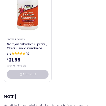
NOW FOODS
Natrijev askorbat u prahu,
227G - sada namirnice
5.0
(1)
21,95
£
Out of stock
Sold out
Natrij
Natrij je bitan elektrolit koji igra ključnu ulogu u