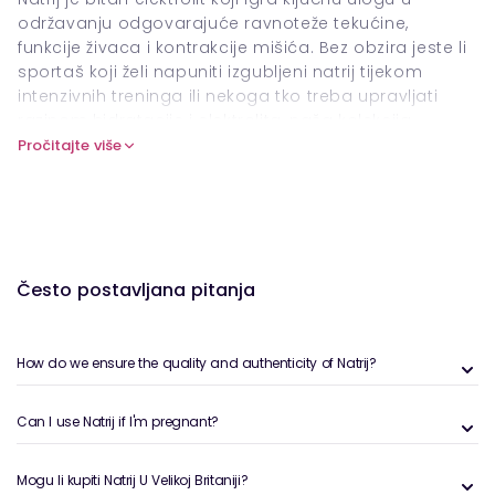
održavanju odgovarajuće ravnoteže tekućine,
funkcije živaca i kontrakcije mišića. Bez obzira jeste li
sportaš koji želi napuniti izgubljeni natrij tijekom
intenzivnih treninga ili nekoga tko treba upravljati
razinom hidratacije i elektrolita, naša kolekcija
dodataka natrijuma nudi savršeno rješenje. Istražite
Pročitajte više
razne natrijeve proizvode dizajnirane za podršku
hidrataciji, funkciji mišića i cjelokupnom blagostanju.
Idealno za one vodeće aktivne načine života ili traže
podršku elektrolita, ovi dodaci osiguravaju da vaše
tijelo ostaje uravnoteženo i energizirano.
Često postavljana pitanja
How do we ensure the quality and authenticity of Natrij?
Can I use Natrij if I'm pregnant?
Mogu li kupiti Natrij U Velikoj Britaniji?