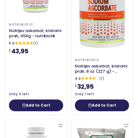
NUTRIBIOTIC
Natrijev askorbat, kristalni
prah, 454g - nutribiotik
5.0
(1)
43,95
£
NUTRIBIOTIC
Natrijev askorbat, kristalni
prah, 8 oz (227 g) -
nutritibiotski imunitet
4.0
(1)
32,95
£
Only 3 left
Only 1 left
Add to Cart
Add to Cart