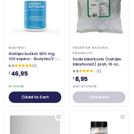
BODYBIO
FRONTIER NATURAL
Natrijev butirat 600 mg
PRODUCTS
100 kapica - Bodybio/E -
Soda bikarbona (natrijev
Lyte
bikarbonat) prah, 16 oz
5.0
(1)
(453 g) - granični prirodni
4.0
(1)
46,95
£
proizvodi
8,95
£
In Stock
Out of stock
Add to Cart
Sold out