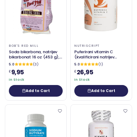
BOB'S RED MILL
NUTRISCRIPT
Soda bikarbona, natrijev
Puferirani vitamin C
bikarbonat 16 oz (453 g),
(kvalificirani natrijev
Bobov crveni mlin
askorbat) 250G -
5.0
(3)
5.0
(1)
Nutriscript
9,95
26,95
£
£
In Stock
In Stock
Add to Cart
Add to Cart