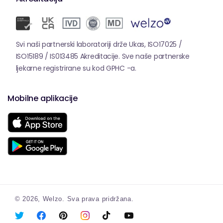
Svi naši partnerski laboratoriji drže Ukas, ISO17025 /
ISO15189 / IS013485 Akreditacije. Sve naše partnerske
ljekarne registrirane su kod GPHC -a.
Mobilne aplikacije
© 2026,
Welzo.
Sva prava pridržana.
X
Facebook
Pinterest
Instagram
Tiktok
YouTube