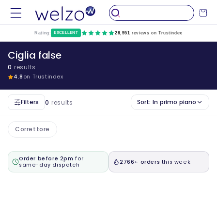
Salta al
Carrello
contenuto
Rating:
EXCELLENT
28,951
reviews on Trustindex
Ciglia false
0
results
4.8
on Trustindex
Filters
Sort:
In primo piano
0
results
Correttore
Order before 2pm
for
2766+ orders
this week
same-day dispatch