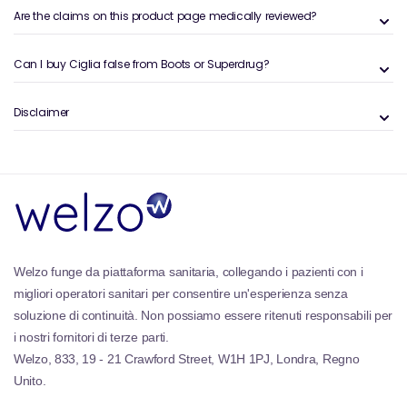
Are the claims on this product page medically reviewed?
Oltre al loro fascino estetico, le nostre ciglia sono
progettate pensando alla salute delle ciglia naturali.
Can I buy Ciglia false from Boots or Superdrug?
Sono delicati e non dannosi, permettendoti di
migliorare gli occhi senza compromettere l'integrità
delle tue ciglia. Sperimenta il potere trasformativo
Disclaimer
delle nostre ciglia false di alta qualità ed eleva la tua
routine di bellezza a nuove altezze.
Welzo funge da piattaforma sanitaria, collegando i pazienti con i
migliori operatori sanitari per consentire un'esperienza senza
soluzione di continuità. Non possiamo essere ritenuti responsabili per
i nostri fornitori di terze parti.
Welzo, 833, 19 - 21 Crawford Street, W1H 1PJ, Londra, Regno
Unito.