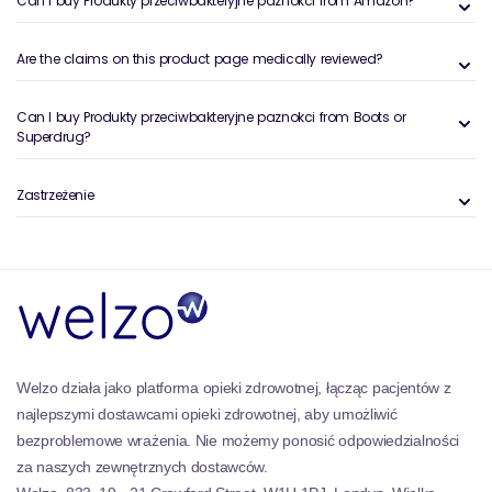
Can I buy Produkty przeciwbakteryjne paznokci from Amazon?
bez obezwładnienia.
Każdy produkt w kolekcji przeciwbakteryjnych
Are the claims on this product page medically reviewed?
produktów do paznokci jest rygorystycznie
testowany, aby zapewnić najwyższe standardy
Can I buy Produkty przeciwbakteryjne paznokci from Boots or
jakości i bezpieczeństwa. Są odpowiednie dla
Superdrug?
wszystkich rodzajów skóry i są wolne od trudnych
chemikaliów, co czyni je bezpiecznym wyborem dla
Zastrzeżenie
osób o wrażliwej skórze. Niezależnie od tego, czy
jesteś profesjonalnym technikiem paznokci, czy kimś,
kto lubi pielęgnację paznokci, ta kolekcja zapewnia
wszystko, czego potrzebujesz, aby paznokcie
wyglądały pięknie i zdrowe, jednocześnie skutecznie
zwalczając bakterie.
Welzo działa jako platforma opieki zdrowotnej, łącząc pacjentów z
najlepszymi dostawcami opieki zdrowotnej, aby umożliwić
bezproblemowe wrażenia. Nie możemy ponosić odpowiedzialności
za naszych zewnętrznych dostawców.