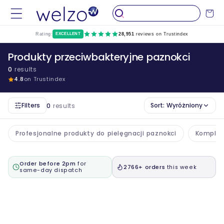
Przejdź
do
Wózek
treści
Rating:
EXCELLENT
28,951
reviews on Trustindex
Produkty przeciwbakteryjne paznokci
0
results
4.8
on Trustindex
Filters
Sort:
Wyróżniony
0
results
Profesjonalne produkty do pielęgnacji paznokci
Komplet
Order before 2pm
for
2766+ orders
this week
same-day dispatch