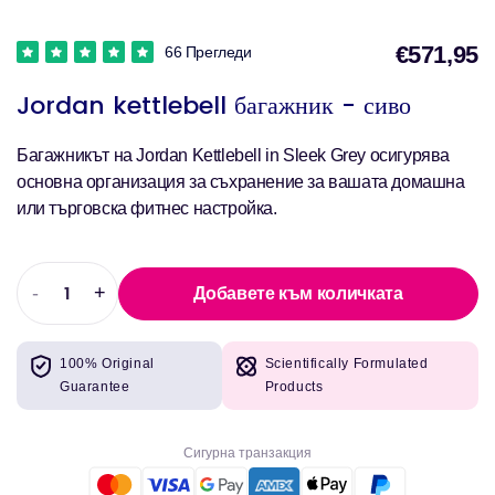
€571,95
66 Прегледи
Jordan kettlebell багажник - сиво
Багажникът на Jordan Kettlebell in Sleek Grey осигурява
основна организация за съхранение за вашата домашна
или търговска фитнес настройка.
-
+
Добавете към количката
Намаляване
Увеличете
на
количеството
количеството
за
100% Original
Scientifically Formulated
за
Jordan
Guarantee
Products
Jordan
kettlebell
kettlebell
багажник
багажник
-
Сигурна транзакция
-
сиво
сиво