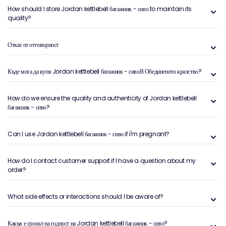
How should I store Jordan kettlebell багажник - сиво to maintain its
quality?
Отказ от отговорност
Къде мога да купя Jordan kettlebell багажник - сивоВ Обединеното кралство?
How do we ensure the quality and authenticity of Jordan kettlebell
багажник - сиво?
Can I use Jordan kettlebell багажник - сиво if I'm pregnant?
How do I contact customer support if I have a question about my
order?
What side effects or interactions should I be aware of?
Какъв е срокът на годност на Jordan kettlebell багажник - сиво?