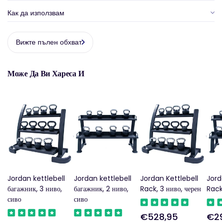
Как да използвам
Вижте пълен обхват
Може Да Ви Хареса И
Jordan kettlebell
Jordan kettlebell
Jordan Kettlebell
Jord
багажник, 3 ниво,
багажник, 2 ниво,
Rack, 3 ниво, черен
Rack
сиво
сиво
€528,95
€2
Редовна
Ред