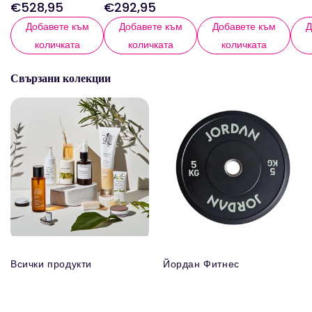
€528,95
€292,95
Редовна
Редовна
цена
цен
цена
цена
Добавете към
Добавете към
Добавете към
Д
количката
количката
количката
Свързани колекции
Всички продукти
Йордан Фитнес