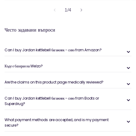
на
1
/
4
Често задавани въпроси
Can I buy Jordan kettlebell багажник - сиво from Amazon?
Къде е базиран на Welzo?
Are the claims on this product page medically reviewed?
Can I buy Jordan kettlebell багажник - сиво from Boots or
Superdrug?
What payment methods are accepted, and is my payment
secure?