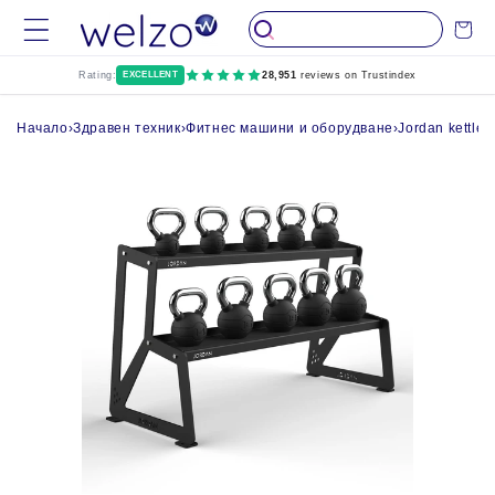
Пропуснете до
Количка
съдържание
Rating:
EXCELLENT
28,951
reviews on Trustindex
Начало
›
Здравен техник
›
Фитнес машини и оборудване
›
Jordan kettleb