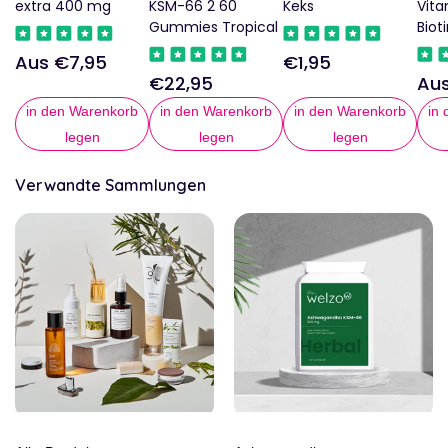
extra 400 mg
KSM-66 2 60
Keks
Vita
Gummies Tropical
Biot
Aus €7,95
€1,95
Regulärer
Regulärer
€22,95
Au
Regulärer
Reg
Preis
Preis
Preis
Pre
in den Warenkorb
in den Warenkorb
in den Warenkorb
in
legen
legen
legen
Verwandte Sammlungen