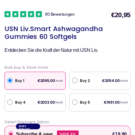
€20,95
90 Bewertungen
V
USN Liv.Smart Ashwagandha
Gummies 60 Softgels
Entdecken Sie die Kraft der Natur mit USN Liv.
Bulk buy & Save more:
Buy 1
Buy 2
€2095.00
€2054.00
/each
/each
Buy 4
Buy 5
€2033.00
€1991.00
/each
/each
Select Payment Option
Most
Popular
Subscribe & save
€19.90
SAVE 5%