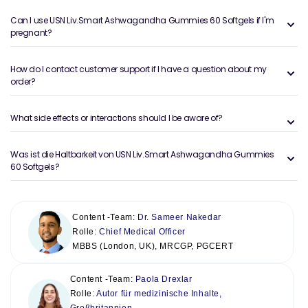
Can I use USN Liv.Smart Ashwagandha Gummies 60 Softgels if I'm
pregnant?
How do I contact customer support if I have a question about my
order?
What side effects or interactions should I be aware of?
Was ist die Haltbarkeit von USN Liv.Smart Ashwagandha Gummies
60 Softgels?
Content -Team:
Dr. Sameer Nakedar
Rolle:
Chief Medical Officer
MBBS (London, UK), MRCGP, PGCERT
Content -Team:
Paola Drexlar
Rolle:
Autor für medizinische Inhalte,
Großbritannien