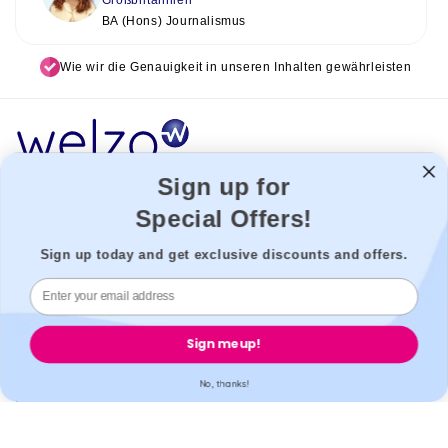
BA (Hons) Journalismus
Wie wir die Genauigkeit in unseren Inhalten gewährleisten
Sign up for
Welzo fungiert als Gesundheitsplattform, die Patienten mit den
Special Offers!
besten Gesundheitsdienstleistern verbindet, um eine nahtlose
Erfahrung zu ermöglichen. Wir können nicht für unsere Drittanbieter
Sign up today and get exclusive discounts and offers.
haftbar gemacht werden.
Welzo, 833, 19 - 21 Crawford Street, W1H 1PJ, London,
Großbritannien.
Sign me up!
Welzo
No, thanks!
Beliebt
Unterstützung