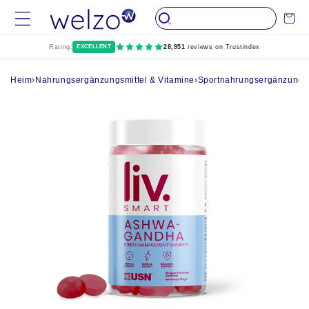
Überspringen
Wagen
Sie zu Inhalten
Rating:
EXCELLENT
28,951
reviews on Trustindex
Heim
›
Nahrungsergänzungsmittel & Vitamine
›
Sportnahrungsergänzungsm