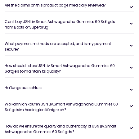
Are the claims on this product page medically reviewed?
Can I buy USN Liv.Smart Ashwagandha Gummies 60 Softgels
from Boots or Superdrug?
What payment methods are accepted, and is my payment
secure?
How should I store USN Liv.Smart Ashwagandha Gummies 60
Softgels to maintain its quality?
Haftungsausschluss
Wo kann ich kaufen USN Liv.Smart Ashwagandha Gummies 60
Softgelsim Vereinigten Königreich?
How do we ensure the quality and authenticity of USN Liv.Smart
Ashwagandha Gummies 60 Softgels?