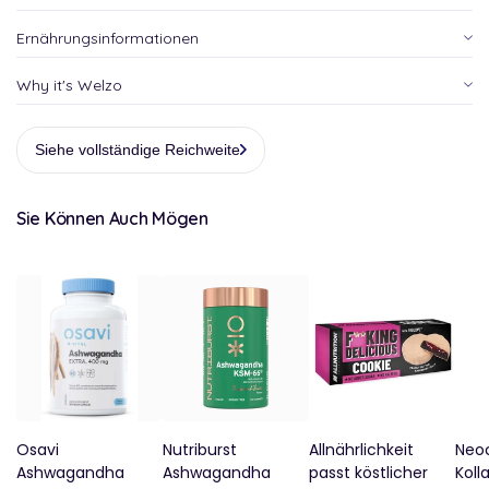
Ernährungsinformationen
Why it's Welzo
Siehe vollständige Reichweite
Sie Können Auch Mögen
Osavi
Nutriburst
Allnährlichkeit
Neoc
Ashwagandha
Ashwagandha
passt köstlicher
Koll