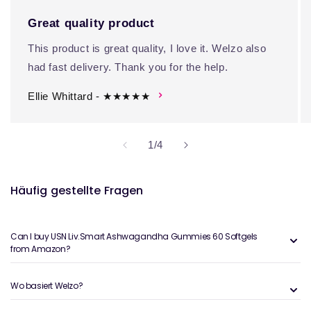
Great quality product
This product is great quality, I love it. Welzo also
had fast delivery. Thank you for the help.
Ellie Whittard - ★★★★★
von
1
/
4
Häufig gestellte Fragen
Can I buy USN Liv.Smart Ashwagandha Gummies 60 Softgels
from Amazon?
Wo basiert Welzo?