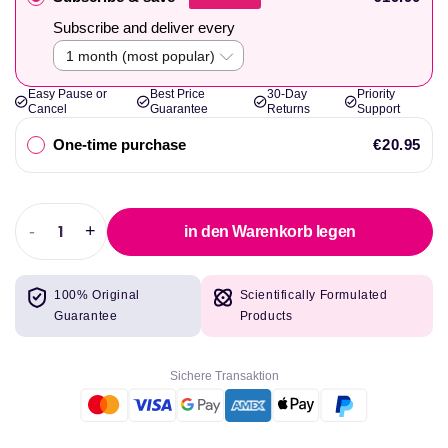
Subscribe and deliver every
Easy Pause or
Best Price
30-Day
Priority
Cancel
Guarantee
Returns
Support
One-time purchase
€20.95
-
+
in den Warenkorb legen
Abnahme
Erhöhen
der
Sie
Menge
die
100% Original
Scientifically Formulated
für
Menge
Guarantee
Products
USN
für
Liv.Smart
USN
Ashwagandha
Liv.Smart
Sichere Transaktion
Gummies
Ashwagandha
60
Gummies
Softgels
60