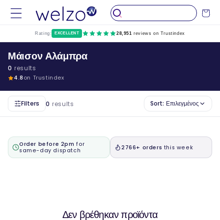
Παραλείψτε
το
Καροτσάκ
περιεχόμενο
Rating:
EXCELLENT
28,951
reviews on Trustindex
Μάισον Αλάμπρα
0
results
4.8
on Trustindex
Filters
Sort:
Επιλεγμένος
0
results
Order before 2pm
for
2766+ orders
this week
same-day dispatch
Δεν βρέθηκαν προϊόντα