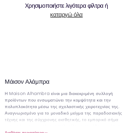
Χρησιμοποιήστε λιγότερα φίλτρα ή
καταργώ όλα
Μάισον Αλάμπρα
Η Maison Alhambra είναι μια διακεκριμένη συλλογή
προϊόντων που ενσωματώνει την κομψότητα και την
πολυπλοκότητα μέσω της σχολαστικής χειροτεχνίας της.
Αναγνωρισμένο για το μοναδικό μείγμα της παραδοσιακής
τέχνης και της σύγχρονης αισθητικής, το εμπορικό σήμα
καταγράφει την ουσία της πολυτέλειας σε κάθε κομμάτι που
προσφέρει. Η σειρά περιλαμβάνει εξειδικευμένα αρώματα,
Διαβάστε περισσότερα