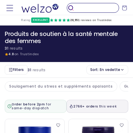
Passer
au
Chariot
contenu
Rating:
EXCELLENT
28,951
reviews on Trustindex
Produits de soutien à la santé mentale
des femmes
31
results
4.8
on Trustindex
Filters
Sort:
En vedette
31
results
Soulagement du stress et suppléments apaisants
Gum
Order before 2pm
for
2766+ orders
this week
same-day dispatch