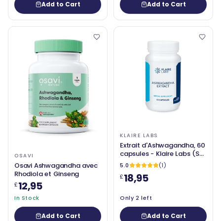
Add to Cart
Add to Cart
KLAIRE LABS
Extrait d'Ashwagandha, 60
capsules - Klaire Labs (SFI
OSAVI
Health)
Osavi Ashwagandha avec
5.0
(1)
Rhodiola et Ginseng
18,95
£
12,95
£
In Stock
Only 2 left
Add to Cart
Add to Cart