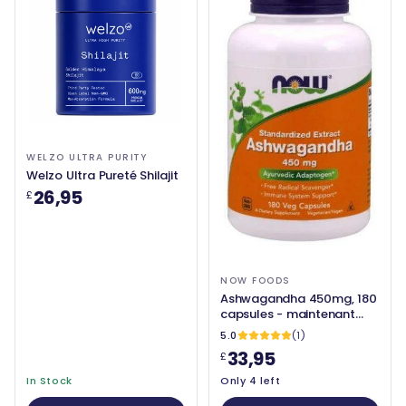
WELZO ULTRA PURITY
Welzo Ultra Pureté Shilajit
26,95
£
NOW FOODS
Ashwagandha 450mg, 180
capsules - maintenant
aliments
5.0
(1)
33,95
£
In Stock
Only 4 left