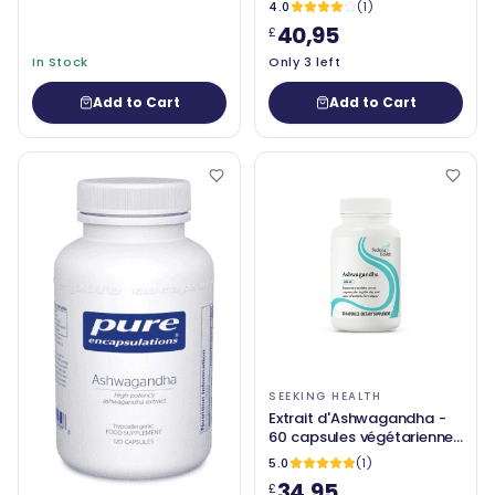
4.0
(1)
40,95
£
In Stock
Only 3 left
Add to Cart
Add to Cart
SEEKING HEALTH
Extrait d'Ashwagandha -
60 capsules végétariennes
- recherche de santé
5.0
(1)
34,95
£