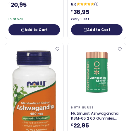
60 softgels
20,95
£
5.0
(1)
36,95
£
In Stock
Only 1 left
Add to Cart
Add to Cart
NUTRIBURST
Nutrinurst Ashwagandha
KSM-66 2 60 Gummies
Tropical
22,95
£