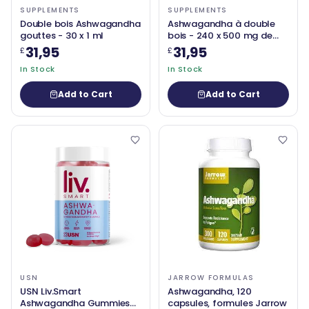
SUPPLEMENTS
SUPPLEMENTS
Double bois Ashwagandha
Ashwagandha à double
gouttes - 30 x 1 ml
bois - 240 x 500 mg de
capsules
31,95
31,95
£
£
In Stock
In Stock
Add to Cart
Add to Cart
USN
JARROW FORMULAS
USN Liv.Smart
Ashwagandha, 120
Ashwagandha Gummies
capsules, formules Jarrow