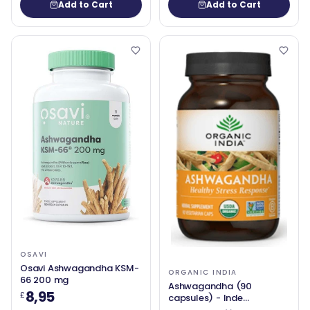
Add to Cart
Add to Cart
OSAVI
Osavi Ashwagandha KSM-
ORGANIC INDIA
66 200 mg
Ashwagandha (90
8,95
£
capsules) - Inde
biologique