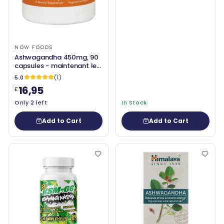
NOW FOODS
Ashwagandha 450mg, 90
capsules - maintenant les
aliments
5.0
(1)
16,95
£
Only 2 left
In Stock
Add to Cart
Add to Cart