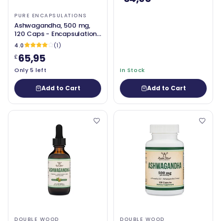
PURE ENCAPSULATIONS
Ashwagandha, 500 mg,
120 Caps - Encapsulations
pures
4.0
(1)
65,95
£
Only 5 left
In Stock
Add to Cart
Add to Cart
DOUBLE WOOD
DOUBLE WOOD