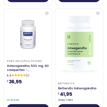
PURE ENCAPSULATIONS
Ashwagandha, 500 mg, 60
casquettes -
Encapulations pures
5.0
(1)
36,95
£
BETTERVITS
Bettervits Ashwagandha
41,95
£
In Stock
Only 1 left