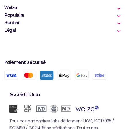
également une approche proactive de la santé
Welzo
mentale, soulignant l'importance des soins
Populaire
personnels et du soutien émotionnel dans la vie
Soutien
quotidienne.
Légal
Paiement sécurisé
Accréditation
Tous nos partenaires Labs détiennent UKAS, ISO17025 /
ISO15189 / IS013485 accréditations. Toutes nos