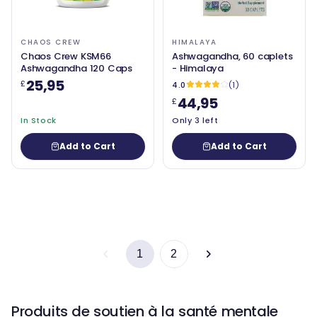
CHAOS CREW
HIMALAYA
Chaos Crew KSM66
Ashwagandha, 60 caplets
Ashwagandha 120 Caps
- Himalaya
25,95
£
4.0
(1)
44,95
£
In Stock
Only 3 left
Add to Cart
Add to Cart
1
2
Produits de soutien à la santé mentale