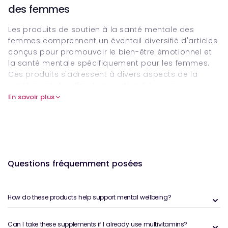
des femmes
Les produits de soutien à la santé mentale des
femmes comprennent un éventail diversifié d'articles
conçus pour promouvoir le bien-être émotionnel et
la santé mentale spécifiquement pour les femmes.
Ces produits s'adressent à divers aspects de la
santé mentale, offrant un soutien à travers
différentes étapes de la vie et relever les défis
En savoir plus
uniques auxquels sont confrontés les femmes. La
collection comprend des articles d'autosoins, des
outils thérapeutiques et des produits de bien-être
qui visent à améliorer la résilience mentale et
l'équilibre émotionnel. Parmi ceux-ci figurent des
Questions fréquemment posées
revues et des planificateurs guidés qui encouragent
la pleine conscience et l'auto-réflexion, aidant les
femmes à organiser leurs pensées et à définir des
intentions positives. Les produits d'aromathérapie,
How do these products help support mental wellbeing?
tels que les huiles essentielles et les diffuseurs, sont
également populaires, fournissant des parfums
Can I take these supplements if I already use multivitamins?