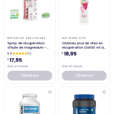
BETTERYOU HEALTHCARE
GET MORE VITS
Spray de récupération
Obtenez plus de vites en
d'huile de magnésium -
récupération 12x500 ml de
100 ml - Betteryou Ltd
la canneberge hydratante
18,95
£
5.0
(1)
17,95
£
Out of stock
Out of stock
Sold out
Sold out