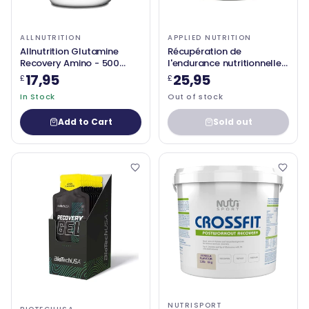
ALLNUTRITION
APPLIED NUTRITION
Allnutrition Glutamine
Récupération de
Recovery Amino - 500
l'endurance nutritionnelle
grammes
appliquée - 1500
17,95
25,95
£
£
grammes
In Stock
Out of stock
Add to Cart
Sold out
NUTRISPORT