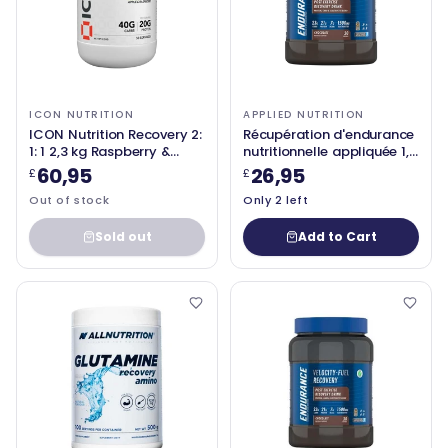
ICON NUTRITION
APPLIED NUTRITION
ICON Nutrition Recovery 2:
Récupération d'endurance
1: 1 2,3 kg Raspberry &
nutritionnelle appliquée 1,5
Apple
kg
60,95
26,95
£
£
Out of stock
Only 2 left
Sold out
Add to Cart