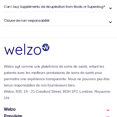
mécanismes de récupération du corps. La collection
Can I buy Suppléments de récupération from Boots or Superdrug?
est conçue pour être polyvalente, s'adressant à
diverses préférences et restrictions alimentaires, y
Clause de non-responsabilité
compris des options végétaliennes, sans gluten et
sans additives artificielles. En incorporant des
suppléments de récupération dans leur routine, les
individus peuvent s'attendre à subir une récupération
améliorée, leur permettant de s'entraîner plus dur, de
mieux fonctionner et d'atteindre leurs objectifs de
fitness plus efficacement. Cette collection ne
concerne pas seulement la récupération; Il s'agit de
Welzo agit comme une plateforme de soins de santé, reliant les
permettre aux individus de repousser leurs limites et
patients avec les meilleurs prestataires de soins de santé pour
d'atteindre de nouveaux sommets dans leurs efforts
permettre une expérience transparente. Nous ne pouvons pas être
physiques.
tenus responsables de nos fournisseurs tiers.
Welzo, 833, 19 - 21 Crawford Street, W1H 1PJ, Londres, Royaume-
Uni.
Welzo
Populaire