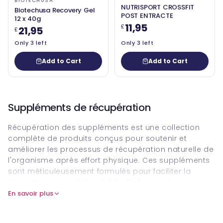
BIOTECHUSA
NUTRISPORT CROSSFIT
Biotechusa Recovery Gel
POST ENTRACTE
12 x 40g
11,95
£
21,95
£
Only 3 left
Only 3 left
Add to Cart
Add to Cart
Suppléments de récupération
Récupération des suppléments est une collection
complète de produits conçus pour soutenir et
améliorer les processus de récupération naturelle de
l'organisme après effort physique. Ces suppléments
sont méticuleusement formulés pour faciliter la
réparation musculaire, réduire l'inflammation,
reconstituer les magasins d'énergie et améliorer le
En savoir plus
temps de récupération global, ce qui en fait un ajout
essentiel au régime des athlètes, des amateurs de