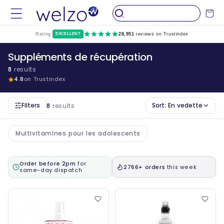
Passer
au
Chariot
contenu
Rating:
EXCELLENT
28,951
reviews on Trustindex
Suppléments de récupération
8
results
4.8
on Trustindex
Filters
Sort:
En vedette
8
results
Multivitamines pour les adolescents
Order before 2pm
for
2766+ orders
this week
same-day dispatch