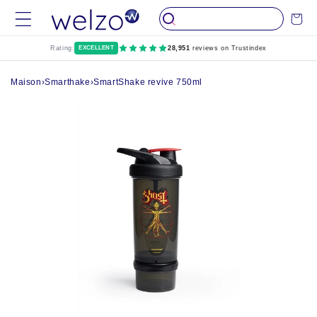
Passer au
Chariot
contenu
Rating:
EXCELLENT
28,951
reviews on Trustindex
Maison
›
Smarthake
›
SmartShake revive 750ml