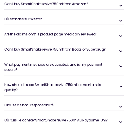
Can I buy SmartShake revive 750ml from Amazon?
Où est basé sur Welzo?
Are the claims on this product page medically reviewed?
Can I buy SmartShake revive 750ml from Boots or Superdrug?
What payment methods are accepted, and is my payment
secure?
How should I store SmartShake revive 750ml to maintain its
quality?
Clause de non-responsabilité
Où puis-je acheter SmartShake revive 750mlAu Royaume-Uni?