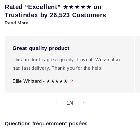
★★★★★
Rated “Excellent”
on
Trustindex by 26,523 Customers
Read More
Great quality product
This product is great quality, I love it. Welzo also
had fast delivery. Thank you for the help.
Ellie Whittard - ★★★★★
de
1
/
4
Questions fréquemment posées