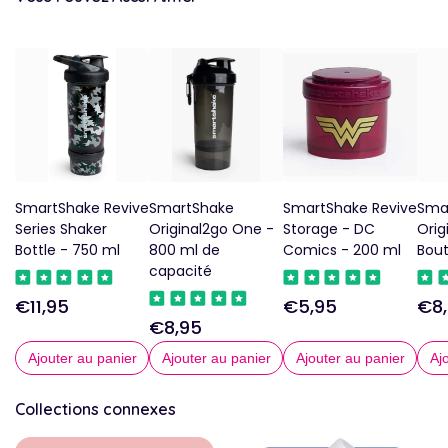
SmartShake Revive
SmartShake
SmartShake Revive
Sma
Series Shaker
Original2go One -
Storage - DC
Orig
Bottle - 750 ml
800 ml de
Comics - 200 ml
Bout
capacité
€11,95
€5,95
€8
Prix
Prix
Prix
€8,95
Prix
régulier
régulier
régu
Ajouter au panier
Ajouter au panier
Ajouter au panier
Aj
régulier
Collections connexes