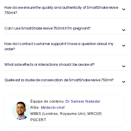
How do we ensure the quality and authenticity of SmartShake revive
750ml?
Can I use SmartShake revive 750ml if I'm pregnant?
How do I contact customer support if I have a question about my
order?
What side effects or interactions should I be aware of?
Quelle est la durée de conservation de SmartShake revive 750ml?
Équipe de contenu:
Dr Sameer Nakedar
Rôle:
Médecin-chef
MBBS (Londres, Royaume-Uni), MRCGP,
PGCERT