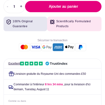
-
+
Ajouter au panier
Réduire
Augmenter
la
la
quantité
quantité
100% Original
Scientifically Formulated
pour
pour
Guarantee
Products
SmartShake
SmartShake
revive
revive
750ml
750ml
Sécuriser la transaction
Excellent
Livraison gratuite du Royaume-Uni des commandes £50
Commander à l'intérieur
8 hrs 34 mins
, pour la livraison d'ici
demain,
Tuesday, August 11
Comme vu dans