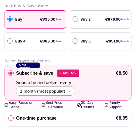
Bulk buy & Save more:
Buy 1
Buy 2
€895.00
€878.00
/each
/each
Buy 4
Buy 5
€869.00
€851.00
/each
/each
Select Payment Option
Most
Popular
Subscribe & save
€8.50
SAVE 5%
Subscribe and deliver every
Easy Pause or
Best Price
30-Day
Priority
Cancel
Guarantee
Returns
Support
One-time purchase
€8.95