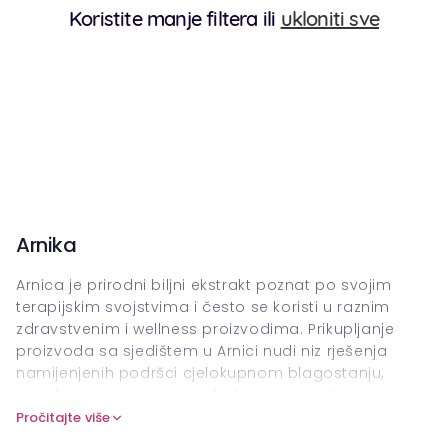
Koristite manje filtera ili
ukloniti sve
Arnika
Arnica je prirodni biljni ekstrakt poznat po svojim
terapijskim svojstvima i često se koristi u raznim
zdravstvenim i wellness proizvodima. Prikupljanje
proizvoda sa sjedištem u Arnici nudi niz rješenja
namijenjenih podršci cjelokupnom blagostanju,
posebno u suočavanju s bolovima u mišićima,
modricama i upalom.
Pročitajte više