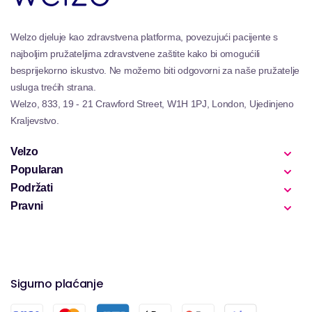
s arijesom imaju gušće teksture osiguravajući da
ostanu na duže pružanje trajnog olakšanja za
Welzo djeluje kao zdravstvena platforma, povezujući pacijente s
kroničnu bol ili letove na dugim putem, gdje se
najboljim pružateljima zdravstvene zaštite kako bi omogućili
pokretljivost može ograničiti.
besprijekorno iskustvo. Ne možemo biti odgovorni za naše pružatelje
Uključivanje ovih proizvoda Arnice u vašu
usluga trećih strana.
svakodnevnu rutinu može značajno pomoći u
Welzo, 833, 19 - 21 Crawford Street, W1H 1PJ, London, Ujedinjeno
upravljanju boli promicanjem bržeg ozdravljenja
Kraljevstvo.
manjih ozljeda, kao i pridonosu ukupnom fizičkom
spokoju omogućujući vam da prirodno održavate
Velzo
aktivni zdravi način života
Popularan
Podržati
Pravni
Sigurno plaćanje