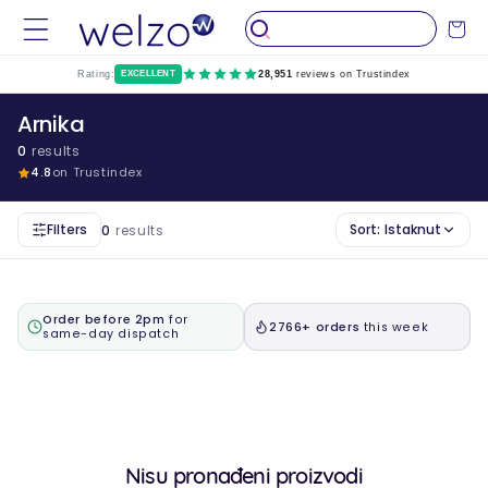
Preskočiti
na
Kolica
sadržaj
Rating:
EXCELLENT
28,951
reviews on Trustindex
Arnika
0
results
4.8
on Trustindex
Filters
Sort:
Istaknut
0
results
Order before 2pm
for
2766+ orders
this week
same-day dispatch
Nisu pronađeni proizvodi