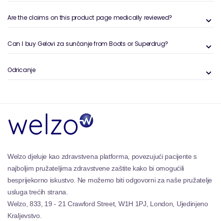
UV-a. Ovi proizvodi često uključuju DHA
Are the claims on this product page medically reviewed?
(dihidroksiaceton), bezbojni šećer koji djeluje s
aminokiselinama na površini kože kako bi proizveo
privremeni preplanut. Općenito, gelovi za sunčanje
Can I buy Gelovi za sunčanje from Boots or Superdrug?
nude svestrano i prikladno rješenje za postizanje
blistavog preplanulog tena, bilo kroz izlaganje suncu
Odricanje
ili metode samo-samo-tonkiranja, u skladu s širokim
rasponom potreba i preferencija za sunčanje.
Welzo djeluje kao zdravstvena platforma, povezujući pacijente s
najboljim pružateljima zdravstvene zaštite kako bi omogućili
besprijekorno iskustvo. Ne možemo biti odgovorni za naše pružatelje
usluga trećih strana.
Welzo, 833, 19 - 21 Crawford Street, W1H 1PJ, London, Ujedinjeno
Kraljevstvo.