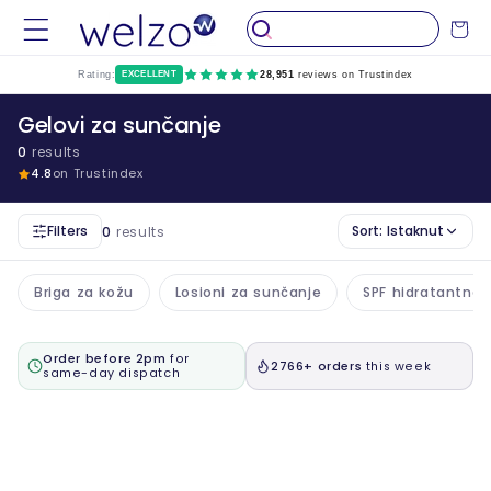
Preskočiti
na
Kolica
sadržaj
Rating:
EXCELLENT
28,951
reviews on Trustindex
Gelovi za sunčanje
0
results
4.8
on Trustindex
Filters
Sort:
Istaknut
0
results
Briga za kožu
Losioni za sunčanje
SPF hidratantna 
Order before 2pm
for
2766+ orders
this week
same-day dispatch