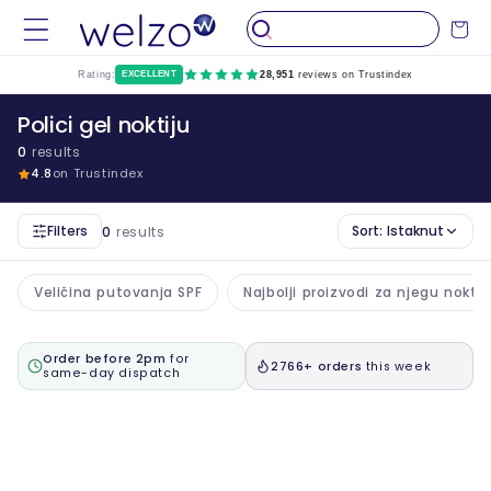
Preskočiti
na
Kolica
sadržaj
Rating:
EXCELLENT
28,951
reviews on Trustindex
Polici gel noktiju
0
results
4.8
on Trustindex
Filters
Sort:
Istaknut
0
results
Veličina putovanja SPF
Najbolji proizvodi za njegu noktij
Order before 2pm
for
2766+ orders
this week
same-day dispatch