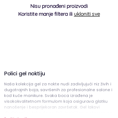
Nisu pronađeni proizvodi
Koristite manje filtera ili
ukloniti sve
Polici gel noktiju
Naša kolekcija gel za nokte nudi zadivljujući niz živih i
dugotrajnih boja, savršenih za profesionalne salone i
kod kuće manikure. Svaka boca izrađena je
visokokvalitetnom formulom koja osigurava glatku
nanošenje i besprijekoran završetak. Gel lakovi
dizajnirani su tako da pružaju trajni kaput otporan na