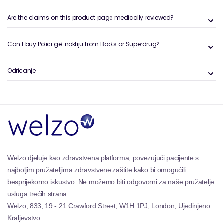
kemikalija, što ih čini sigurnijim izborom za nokte i
cjelokupno zdravlje. Svojom izvanrednom kvalitetom i
Are the claims on this product page medically reviewed?
performansama, ovi su gel lakovi neophodni
dodatak bilo kojoj rutini njege noktiju, nudeći
Can I buy Polici gel noktiju from Boots or Superdrug?
profesionalni završetak koji možete postići u
udobnosti vlastitog doma.
Odricanje
Welzo djeluje kao zdravstvena platforma, povezujući pacijente s
najboljim pružateljima zdravstvene zaštite kako bi omogućili
besprijekorno iskustvo. Ne možemo biti odgovorni za naše pružatelje
usluga trećih strana.
Welzo, 833, 19 - 21 Crawford Street, W1H 1PJ, London, Ujedinjeno
Kraljevstvo.