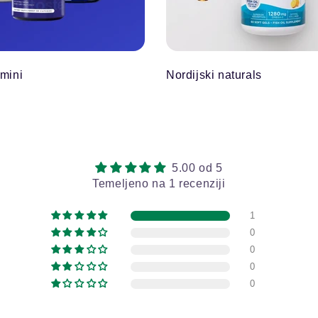
amini
Nordijski naturals
5.00 od 5
Temeljeno na 1 recenziji
1
0
0
0
0