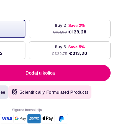
a
Buy 2
Save 2%
€129,28
€131,90
Buy 5
Save 5%
92
€313,30
€329,75
Dodaj u kolica
tee
Scientifically Formulated Products
Sigurna transakcija
riginalni proizvodi, s brzom isporukom sljedećeg dana. Welzo koristimo već više od
"