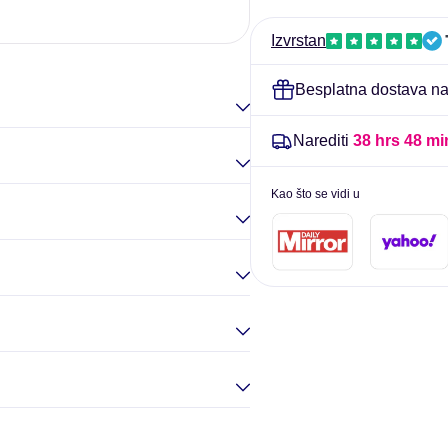
gela
gela
Elina Goul
-
-
Izvrstan
Nordic
Nordic
Naturals
Naturals
Besplatna dostava nar
Narediti
38 hrs 48 mi
Kao što se vidi u