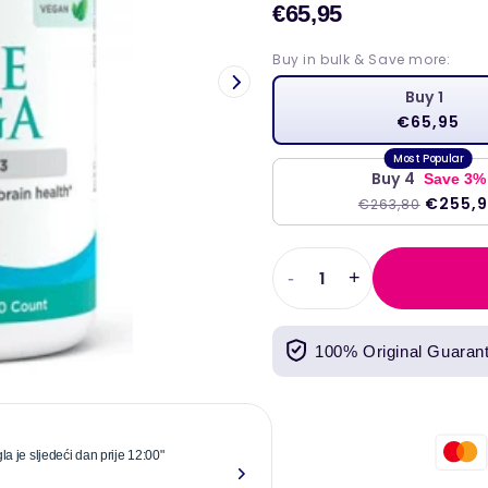
€65,95
Prodajn
cijena
Buy in bulk & Save more:
Buy 1
€65,95
Buy 4
Save 3%
€255,
€263,80
-
+
Smanjiti
Povećati
količinu
količinu
za
za
100% Original Guaran
Alge
Alge
Omega
Omega
(veganski)
(veganski)
-
-
120
120
la je sljedeći dan prije 12:00"
"Pouzdani i o
mekih
mekih
godinu dana.