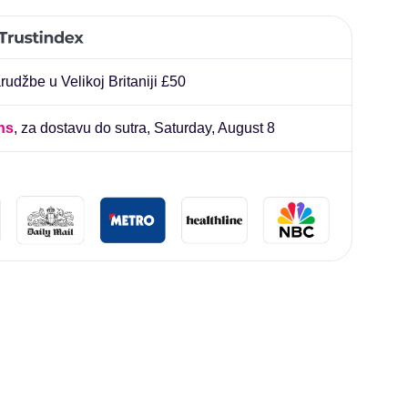
liard
udžbe u Velikoj Britaniji £50
ns
, za dostavu do sutra,
Saturday, August 8