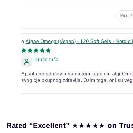
Algae Omega (Vegan) - 120 Soft Gels - Nordic 
Bruce tuča
Apsolutno oduševljena mojom kupnjom algi Omega 
svog cjelokupnog zdravlja. Osim toga, oni su ve
★★★★★
Rated “Excellent”
on Tru