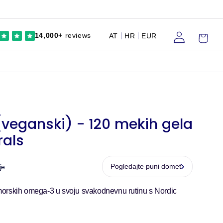
Prijaviti
Kolica
14,000+
reviews
AT
HR
EUR
se
veganski) - 120 mekih gela
rals
Pogledajte puni domet
je
ih morskih omega-3 u svoju svakodnevnu rutinu s Nordic