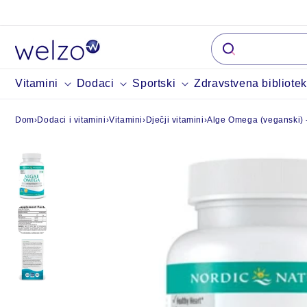
Preskočiti na
sadržaj
Vitamini
Dodaci
Sportski
Zdravstvena bibliote
Dom
›
Dodaci i vitamini
›
Vitamini
›
Dječji vitamini
›
Alge Omega (veganski) -