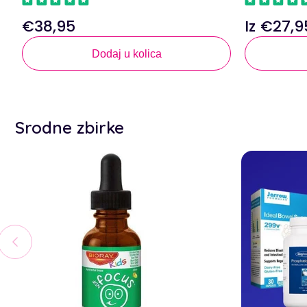
€38,95
Iz €27,9
Redovna
Redovna
cijena
cijena
Dodaj u kolica
Srodne zbirke