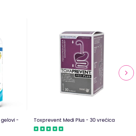
gelovi -
Toxprevent Medi Plus - 30 vrećica
D
t