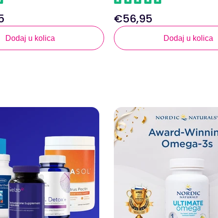
5
€56,95
Redovna
cijena
Dodaj u kolica
Dodaj u kolica