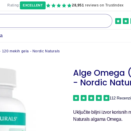
Rating:
28,951
reviews on Trustindex
EXCELLENT
ka
 120 mekih gela - Nordic Naturals
Alge Omega (
- Nordic Natu
112 Recenzi
Uključite biljni izvor korisn
Naturals algama Omega.