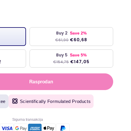
a
Buy 2
Save 2%
€60,68
€61,90
Buy 5
Save 5%
2
€147,05
€154,75
Rasprodan
tee
Scientifically Formulated Products
Sigurna transakcija
riginalni proizvodi, s brzom isporukom sljedećeg dana. Welzo koristimo već više od
"