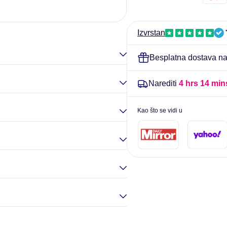
90
90
Elina Goul
VCAPS
VCAPS
-
-
Izvrstan
sada
sada
hrana
hrana
Besplatna dostava nar
Narediti
4 hrs 14 min
Kao što se vidi u