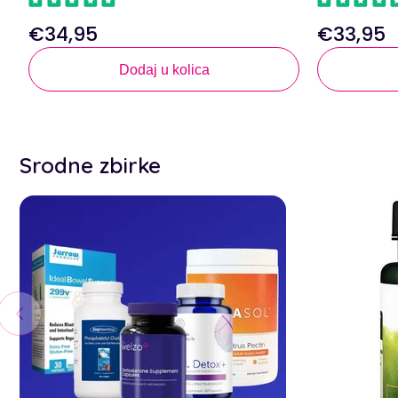
€34,95
€33,95
Redovna
Redovna
cijena
cijena
Dodaj u kolica
Srodne zbirke