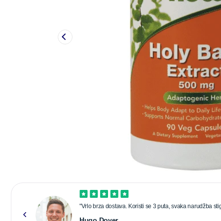
"Vrlo brza dostava. Koristi se 3 puta, svaka narudžba stig
Hugo Dover