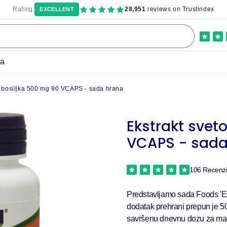
Rating:
28,951
reviews on Trustindex
EXCELLENT
ka
g bosiljka 500 mg 90 VCAPS - sada hrana
Ekstrakt svet
VCAPS - sada
106 Recenzi
Predstavljamo sada Foods 'Ek
dodatak prehrani prepun je 5
savršenu dnevnu dozu za ma