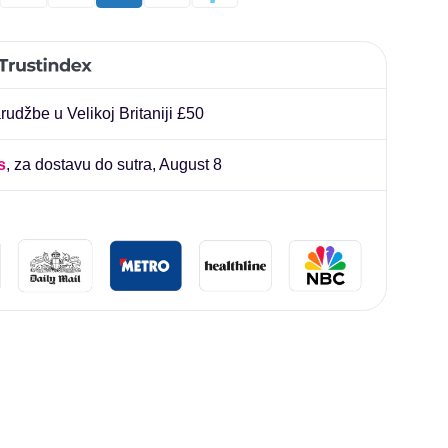
liard
udžbe u Velikoj Britaniji £50
s
, za dostavu do sutra,
August 8