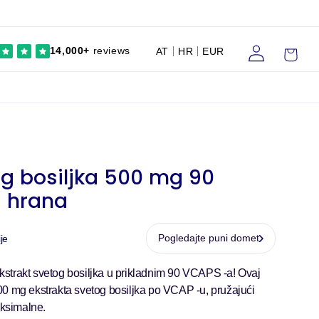
Prijaviti
Kolica
14,000+
reviews
AT
HR
EUR
se
og bosiljka 500 mg 90
 hrana
Pogledajte puni domet
je
strakt svetog bosiljka u prikladnim 90 VCAPS -a! Ovaj
00 mg ekstrakta svetog bosiljka po VCAP -u, pružajući
ksimalne.