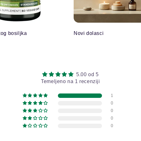
tog bosiljka
Novi dolasci
5.00 od 5
Temeljeno na 1 recenziji
1
0
0
0
0