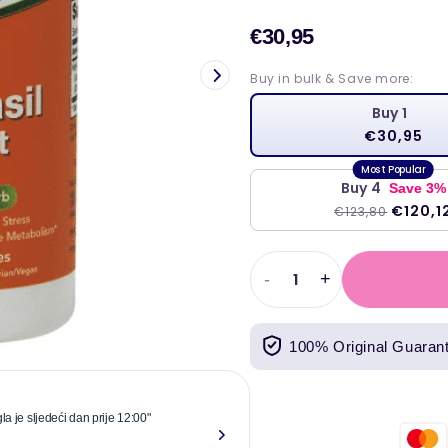
€30,95
Prodajn
cijena
Buy in bulk & Save more:
Buy 1
€30,95
Buy 4
Save 3%
€120,1
€123,80
-
+
Smanjiti
Povećati
količinu
količinu
za
za
100% Original Guaran
Ekstrakt
Ekstrakt
svetog
svetog
bosiljka
bosiljka
500
500
la je sljedeći dan prije 12:00"
"Pouzdani i o
mg
mg
godinu dana.