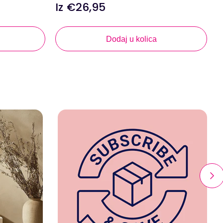
Iz €26,95
Redovna
R
cijena
c
Dodaj u kolica