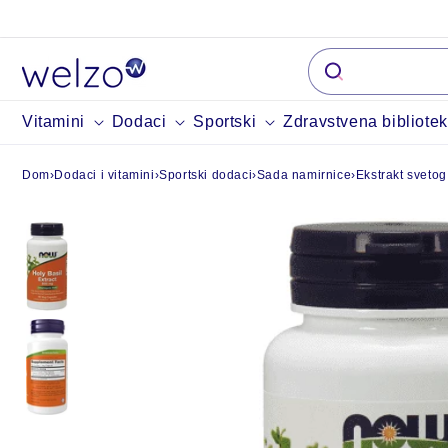
Preskočiti na
sadržaj
Vitamini
Dodaci
Sportski
Zdravstvena bibliote
Dom
›
Dodaci i vitamini
›
Sportski dodaci
›
Sada namirnice
›
Ekstrakt sveto