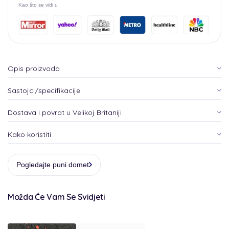
x
x
Kao što se vidi u
15
15
mm
mm
Opis proizvoda
Sastojci/specifikacije
Dostava i povrat u Velikoj Britaniji
Kako koristiti
Pogledajte puni domet
Možda Će Vam Se Svidjeti