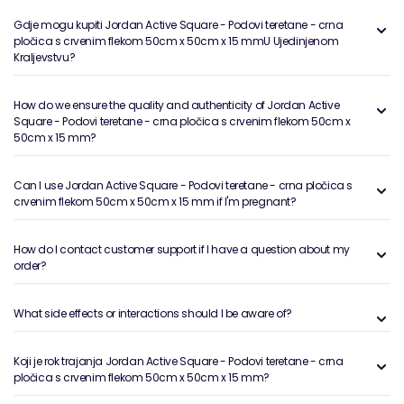
Gdje mogu kupiti Jordan Active Square - Podovi teretane - crna
pločica s crvenim flekom 50cm x 50cm x 15 mmU Ujedinjenom
Kraljevstvu?
How do we ensure the quality and authenticity of Jordan Active
Square - Podovi teretane - crna pločica s crvenim flekom 50cm x
50cm x 15 mm?
Can I use Jordan Active Square - Podovi teretane - crna pločica s
crvenim flekom 50cm x 50cm x 15 mm if I'm pregnant?
How do I contact customer support if I have a question about my
order?
What side effects or interactions should I be aware of?
Koji je rok trajanja Jordan Active Square - Podovi teretane - crna
pločica s crvenim flekom 50cm x 50cm x 15 mm?