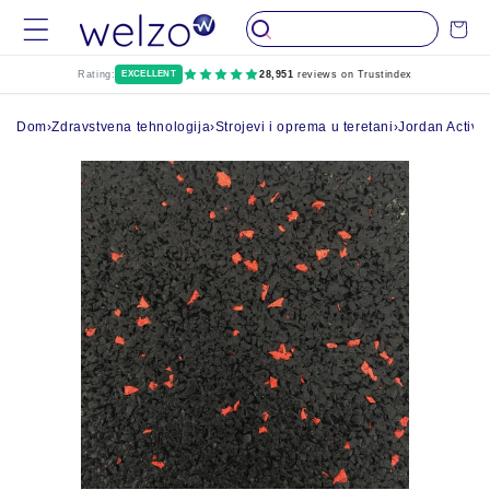
Preskočiti na
Kolica
sadržaj
Rating:
EXCELLENT
28,951
reviews on Trustindex
Dom
›
Zdravstvena tehnologija
›
Strojevi i oprema u teretani
›
Jordan Active