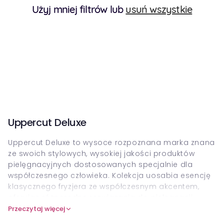
Użyj mniej filtrów lub
usuń wszystkie
Uppercut Deluxe
Uppercut Deluxe to wysoce rozpoznana marka znana
ze swoich stylowych, wysokiej jakości produktów
pielęgnacyjnych dostosowanych specjalnie dla
współczesnego człowieka. Kolekcja uosabia esencję
klasycznego fryzjera ze współczesnym akcentem,
oferując różnorodne rozwiązania do pielęgnacji
włosów i stylizacji. Centralne dla Olncut Deluxe są ich
Przeczytaj więcej
pomady, z których każda zaprojektowana w celu