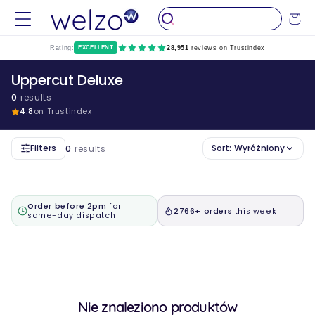
Przejdź
do
Wózek
treści
Rating:
EXCELLENT
28,951
reviews on Trustindex
Uppercut Deluxe
0
results
4.8
on Trustindex
Filters
Sort:
Wyróżniony
0
results
Order before 2pm
for
2766+ orders
this week
same-day dispatch
Nie znaleziono produktów