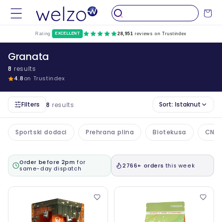
Preskočiti
na
Kolica
sadržaj
Rating:
EXCELLENT
28,951
reviews on Trustindex
Granata
8
results
4.8
on Trustindex
Filters
Sort:
Istaknut
8
results
Sportski dodaci
Prehrana plina
Biotekusa
CNP
Order before 2pm
for
2766+ orders
this week
same-day dispatch