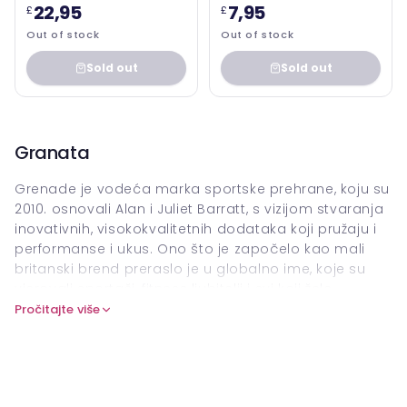
22,95
7,95
£
£
Out of stock
Out of stock
Sold out
Sold out
Granata
Grenade je vodeća marka sportske prehrane, koju su
2010. osnovali Alan i Juliet Barratt, s vizijom stvaranja
inovativnih, visokokvalitetnih dodataka koji pružaju i
performanse i ukus. Ono što je započelo kao mali
britanski brend preraslo je u globalno ime, koje su
vjerovali sportaši, fitness ljubitelji i svi koji žele
potaknuti aktivan način života. Poznata po svom
Pročitajte više
podebljanom pristupu i privlačnom pakiranju,
granata je postala sinonim za proizvode s visokim
proteinima, nisko-šećere koji podržavaju energetske,
oporavak i zdravstvene ciljeve bez ugrožavanja