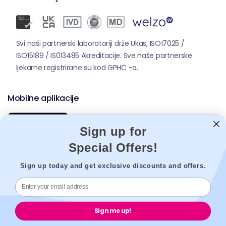
Svi naši partnerski laboratoriji drže Ukas, ISO17025 /
ISO15189 / IS013485 Akreditacije. Sve naše partnerske
ljekarne registrirane su kod GPHC -a.
Mobilne aplikacije
Sign up for
Special Offers!
Sign up today and get exclusive discounts and offers.
© 2026,
Welzo.
Sva prava pridržana.
Sign me up!
X
Facebook
Pinterest
Instagram
Tiktok
YouTube