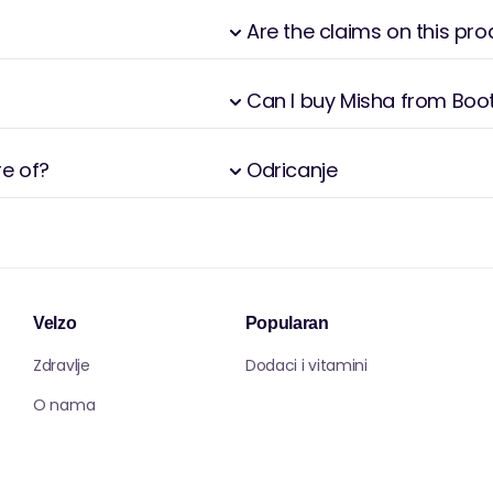
ionirsku silu u kozmetičkoj industriji
Are the claims on this pr
stveno potkrijepljenim metodama
Can I buy Misha from Boo
re of?
Odricanje
Velzo
Popularan
Zdravlje
Dodaci i vitamini
O nama