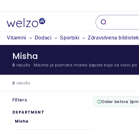
Preskočiti
na
sadržaj
Vitamini
Dodaci
Sportski
Zdravstvena bibliote
Misha
0
results
· Missha je poznata marka ljepote koja se slavi po
0
results
Filters
Order before 2pm
DEPARTMENT
Misha