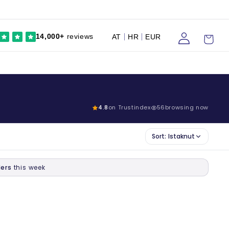
Prijaviti
Kolica
14,000+
reviews
AT
HR
EUR
se
4.8
on Trustindex
56
browsing now
Sort:
Istaknut
ers
this week