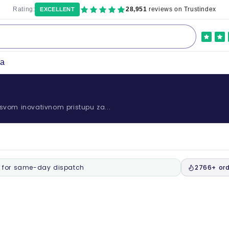
Rating:
28,951
reviews on Trustindex
EXCELLENT
ka
 svom inovativnom pristupu za...
for same-day dispatch
2766+ ord