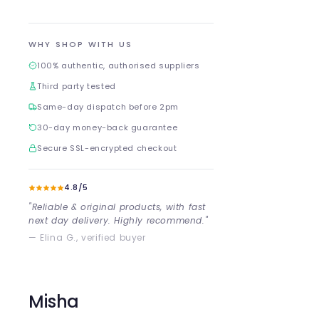
WHY SHOP WITH US
100% authentic, authorised suppliers
Third party tested
Same-day dispatch before 2pm
30-day money-back guarantee
Secure SSL-encrypted checkout
4.8/5
"Reliable & original products, with fast
next day delivery. Highly recommend."
— Elina G., verified buyer
Misha