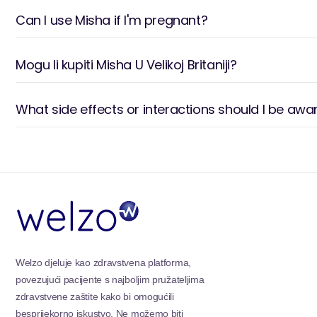
svestran asortiman podržava Misshinu reputaciju kao p
Can I use Misha if I'm pregnant?
posvećenoj poboljšanju prirodne privlačnosti znan
isprepletenim s tradicionalnom mudrošću.
Mogu li kupiti Misha U Velikoj Britaniji?
What side effects or interactions should I be awa
Welzo djeluje kao zdravstvena platforma,
povezujući pacijente s najboljim pružateljima
zdravstvene zaštite kako bi omogućili
besprijekorno iskustvo. Ne možemo biti