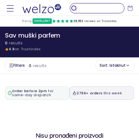
Preskočiti
na
Kolica
sadržaj
Rating:
EXCELLENT
28,951
reviews on Trustindex
Sav muški parfem
0
results
4.8
on Trustindex
Filters
Sort:
Istaknut
0
results
Order before 2pm
for
2766+ orders
this week
same-day dispatch
Nisu pronađeni proizvodi