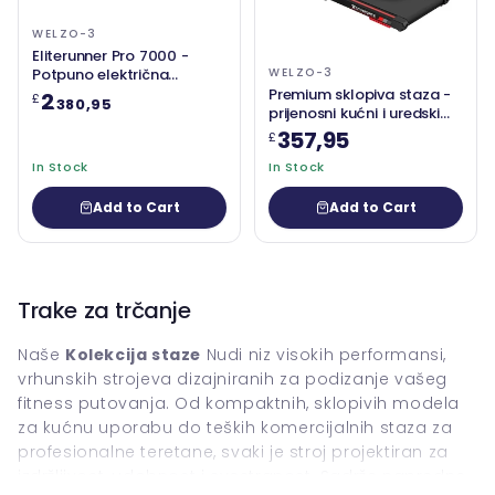
WELZO-3
Eliterunner Pro 7000 -
Potpuno električna
WELZO-3
komercijalna staza s
Premium sklopiva staza -
2
£
.380,95
naprednim značajkama za
prijenosni kućni i uredski
profesionalne fitness
fitness gazišta
357,95
£
centre
In Stock
In Stock
Add to Cart
Add to Cart
Trake za trčanje
Naše
Kolekcija staze
Nudi niz visokih performansi,
vrhunskih strojeva dizajniranih za podizanje vašeg
fitness putovanja. Od kompaktnih, sklopivih modela
za kućnu uporabu do teških komercijalnih staza za
profesionalne teretane, svaki je stroj projektiran za
izdržljivost, udobnost i svestranost. Sadrže napredne