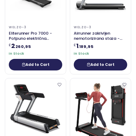
WELZO-3
WELZO-3
Eliterunner Pro 7000 -
Airrunner zakrivljen
Potpuno električna
nemotorizirana staza -
komercijalna staza s
komercijalna techno
2
1
£
£
.260,95
.189,95
naprednim značajkama za
teretana koristi život
profesionalne fitness
In Stock
fitnesspro
In Stock
centre
Add to Cart
Add to Cart