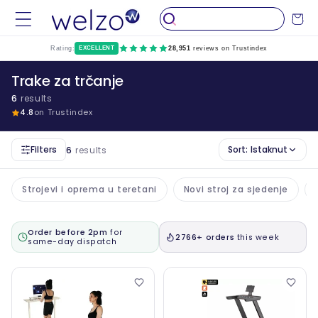
Preskočiti
na
Kolica
sadržaj
Rating:
EXCELLENT
28,951
reviews on Trustindex
Trake za trčanje
6
results
4.8
on Trustindex
Filters
Sort:
Istaknut
6
results
Strojevi i oprema u teretani
Novi stroj za sjedenje
Order before 2pm
for
2766+ orders
this week
same-day dispatch