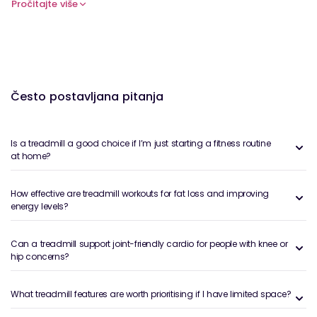
sustave apsorpcije udara, intuitivne zaslone
Pročitajte više
osjetljivih na dodir i podesive postavke brzine i
nagiba, ove trake za trkače zadovoljavaju se
trkačima, šetačima i ljubiteljima fitnessa na svim
razinama. Bez obzira jeste li nastojali sagorjeti
masnoću, poboljšati izdržljivost ili trenirati za
Često postavljana pitanja
maraton, naše trake za trčanje pružaju savršen
temelj za vaše kardio treninge. Zakoračite u
budućnost fitnessa s trkačkom stazom koja
odgovara vašim ciljevima i načinu života.
Is a treadmill a good choice if I’m just starting a fitness routine
at home?
How effective are treadmill workouts for fat loss and improving
energy levels?
Can a treadmill support joint-friendly cardio for people with knee or
hip concerns?
What treadmill features are worth prioritising if I have limited space?