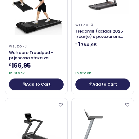
WELZO-3
Treadmill (adidas 2025
izdanje) s povezanom
fitnessom
1
£
.784,95
WELZO-3
Welzopro Traadpad -
prijenosna staza za
trčanje (kapacitet od 300
166,95
£
funti)
In Stock
In Stock
Add to Cart
Add to Cart