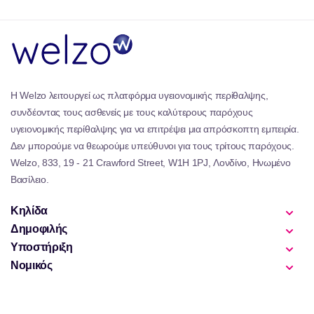
είναι ανακυκλώσιμη, αντανακλώντας την αφοσίωσή μας στις
βιώσιμες πρακτικές.
Είτε ξεκινάτε ένα μακρύ οδικό ταξίδι είτε απλά μετακινούνται
στην εργασία, η συλλογή των αρωμάτων των αυτοκινήτων
μας παρέχει μια οσφρητική διαφυγή που αυξάνει το ταξίδι
σας. Ζήστε την πολυτέλεια ενός αρώματος υψηλής
Η Welzo λειτουργεί ως πλατφόρμα υγειονομικής περίθαλψης,
ποιότητας που όχι μόνο ανανεώνει το αυτοκίνητό σας, αλλά
συνδέοντας τους ασθενείς με τους καλύτερους παρόχους
και αυξάνει το πνεύμα σας, κάνοντας κάθε μια ευχάριστη
υγειονομικής περίθαλψης για να επιτρέψει μια απρόσκοπτη εμπειρία.
εμπειρία. Ανακαλύψτε το τέλειο άρωμα που αντηχεί με την
Δεν μπορούμε να θεωρούμε υπεύθυνοι για τους τρίτους παρόχους.
προσωπικότητά σας και απολαύστε την τέχνη του λεπτού
Welzo, 833, 19 - 21 Crawford Street, W1H 1PJ, Λονδίνο, Ηνωμένο
άρωμα στο δρόμο.
Βασίλειο.
Κηλίδα
Δημοφιλής
Υποστήριξη
Νομικός