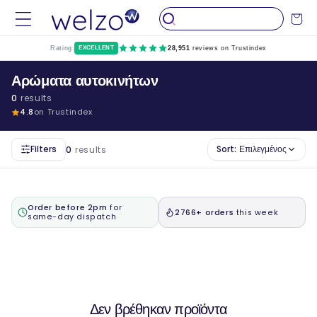
Παραλείψτε
το
Καροτσάκ
περιεχόμενο
Rating:
EXCELLENT
28,951
reviews on Trustindex
Αρώματα αυτοκινήτων
0
results
4.8
on Trustindex
Filters
Sort:
Επιλεγμένος
0
results
Order before 2pm
for
2766+ orders
this week
same-day dispatch
Δεν βρέθηκαν προϊόντα