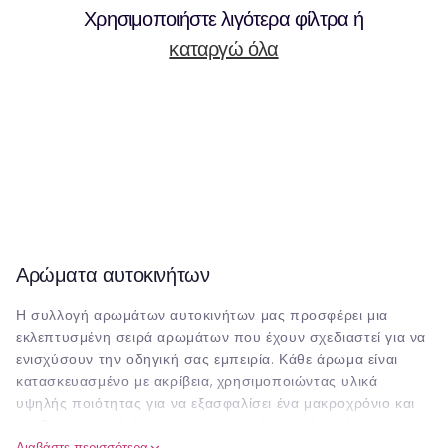
Χρησιμοποιήστε λιγότερα φίλτρα ή
καταργώ όλα
Αρώματα αυτοκινήτων
Η συλλογή αρωμάτων αυτοκινήτων μας προσφέρει μια
εκλεπτυσμένη σειρά αρωμάτων που έχουν σχεδιαστεί για να
ενισχύσουν την οδηγική σας εμπειρία. Κάθε άρωμα είναι
κατασκευασμένο με ακρίβεια, χρησιμοποιώντας υλικά
υψηλής ποιότητας για να εξασφαλίσει ένα μακροχρόνιο και
αναζωογονητικό άρωμα που μετατρέπει το όχημά σας σε
ιερό ηρεμίας. Η συλλογή διαθέτει μια ποικιλία αρωμάτων,
Διαβάστε περισσότερα