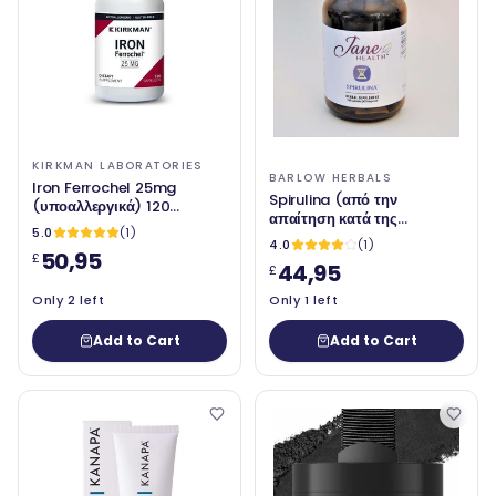
KIRKMAN LABORATORIES
BARLOW HERBALS
Iron Ferrochel 25mg
Spirulina (από την
(υποαλλεργικά) 120
απαίτηση κατά της
κάψουλες - Kirkman
5.0
(1)
γήρανσης) 100 καπάκια -
Laboratories
4.0
(1)
50,95
barlow herbals
£
44,95
£
Only 2 left
Only 1 left
Add to Cart
Add to Cart