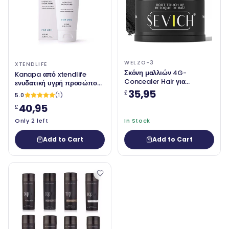
WELZO-3
XTENDLIFE
Σκόνη μαλλιών 4G-
Kanapa από xtendlife
Concealer Hair για
ενυδατική υγρή προσώπου
αραίωση των μαλλιών,
για τους άνδρες. Ημερήσια
35,95
£
5.0
(1)
φυσική εμφάνιση,
ενυδατική κρέμα προσώπου
40,95
£
αδιάβροχο, εφοδιασμό,
κατά της γήρανσης για τους
unisex
άνδρες 100 ml - SOI*
Only 2 left
In Stock
Add to Cart
Add to Cart