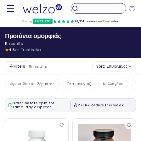
Παραλείψτε
το
Καροτσάκ
περιεχόμενο
Rating:
EXCELLENT
28,951
reviews on Trustindex
Προϊόντα ομορφιάς
5
results
4.8
on Trustindex
Filters
Sort:
Επιλεγμένος
5
results
Φροντίδα του δέρματος
Όλα μακιγιάζ
Κολλαγόνο
Συ
Order before 2pm
for
2766+ orders
this week
same-day dispatch