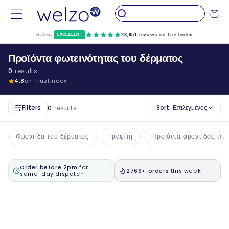
Παραλείψτε
το
Καροτσάκ
περιεχόμενο
Rating:
EXCELLENT
28,951
reviews on Trustindex
Προϊόντα φωτεινότητας του δέρματος
0
results
4.8
on Trustindex
Filters
Sort:
Επιλεγμένος
0
results
Φροντίδα του δέρματος
Γραφίτη
Προϊόντα φροντίδας του
Order before 2pm
for
2766+ orders
this week
same-day dispatch