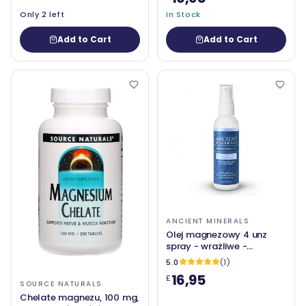
Only 2 left
In Stock
Add to Cart
Add to Cart
ANCIENT MINERALS
Olej magnezowy 4 unz
spray - wrażliwe -
starożytne minerały (z
5.0
(1)
allantoiną, organicznym
16,95
£
rumianek i aloesem
SOURCE NATURALS
organicznym)
Chelate magnezu, 100 mg,