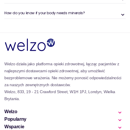
niezbędnych minerałów może znacznie zmniejszyć
ryzyko chorób przewlekłych i poprawić jakość życia.
How do you know if your body needs minerals?
Objawy niedoboru suplementu
mineralnego
Niedobór niezbędnych minerałów może prowadzić
do różnych problemów zdrowotnych. Typowe objawy
obejmują skurcze mięśni, zmęczenie, nieregularne
rytmy serca, zmiany nastroju i osłabioną strukturę
kości. Ciężkie niedobory mogą powodować bardziej
Welzo działa jako platforma opieki zdrowotnej, łącząc pacjentów z
krytyczne problemy zdrowotne, takie jak
najlepszymi dostawcami opieki zdrowotnej, aby umożliwić
niedokrwistość (z braku żelaza) lub osteoporozę (z
bezproblemowe wrażenia. Nie możemy ponosić odpowiedzialności
niewystarczającego wapnia).
za naszych zewnętrznych dostawców.
Welzo, 833, 19 - 21 Crawford Street, W1H 1PJ, Londyn, Wielka
Brytania.
Welzo
Popularny
Wsparcie