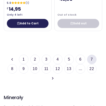
Lamberts
5.0
(1)
14,95
£
Only 4 left
Out of stock
Add to Cart
Sold out
1
2
3
4
5
6
7
8
9
10
11
12
13
…
22
Minerały