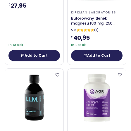
27,95
£
KIRKMAN LABORATORIES
Buforowany tlenek
magnezu 180 mg, 250
kapsułek - Kirkman Labs
5.0
(1)
(hipoalergiczne)
40,95
£
In Stock
In Stock
Add to Cart
Add to Cart