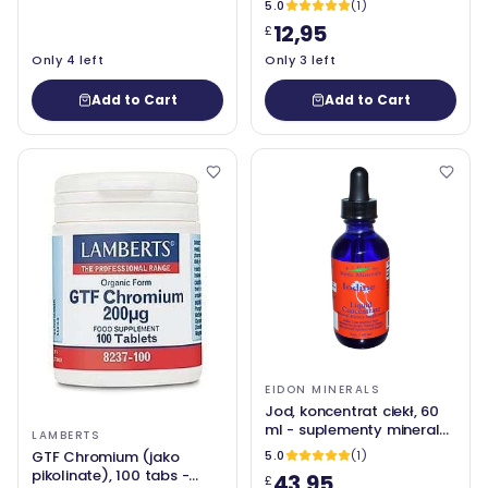
5.0
(1)
12,95
£
Only 4 left
Only 3 left
Add to Cart
Add to Cart
EIDON MINERALS
Jod, koncentrat ciekł, 60
ml - suplementy mineralne
LAMBERTS
Eidon
GTF Chromium (jako
5.0
(1)
pikolinate), 100 tabs -
43,95
£