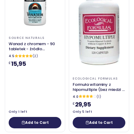
SOURCE NATURALS
Wanad z chromem - 90
tabletek - źródło
naturalne
4.5
(2)
15,95
£
ECOLOGICAL FORMULAS
Formuła witaminy z
hipomultiple (bez miedzi i
żelaza) 120 kapsułek -
4.0
(1)
wzory ekologiczne
29,95
£
Only 1 left
Only 5 left
Add to Cart
Add to Cart