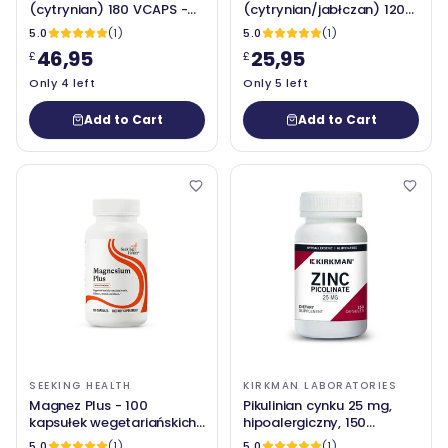
(cytrynian) 180 VCAPS -
(cytrynian/jabłczan) 120
czyste kapsułki
mg 90 VCAP - czyste
5.0
(1)
5.0
(1)
enkapsulacje
46,95
25,95
£
£
Only 4 left
Only 5 left
Add to Cart
Add to Cart
SEEKING HEALTH
KIRKMAN LABORATORIES
Magnez Plus - 100
Pikulinian cynku 25 mg,
kapsułek wegetariańskich
hipoalergiczny, 150
- poszukiwanie zdrowia
kapsułek - Kirkman
5.0
(1)
5.0
(1)