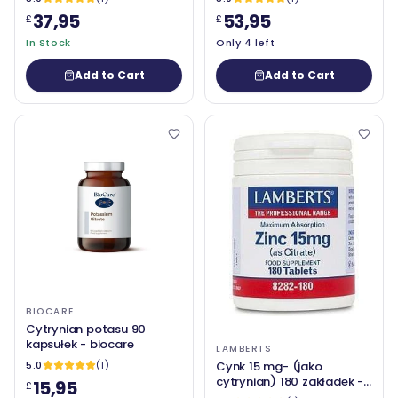
Laboratories
37,95
53,95
£
£
In Stock
Only 4 left
Add to Cart
Add to Cart
BIOCARE
Cytrynian potasu 90
kapsułek - biocare
LAMBERTS
5.0
(1)
Cynk 15 mg- (jako
cytrynian) 180 zakładek -
15,95
£
Lamberts