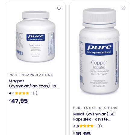
PURE ENCAPSULATIONS
Magnez
(cytrynian/jabłczan) 120
mg 180 VCAP - czyste
4.0
(1)
enkapsulacje
47,95
£
PURE ENCAPSULATIONS
Miedź (cytrynian) 60
kapsułek - czyste
enkapsulacje
4.0
(1)
16,95
£