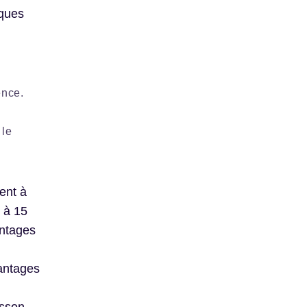
iques
ence.
 le
ent à
 à 15
antages
vantages