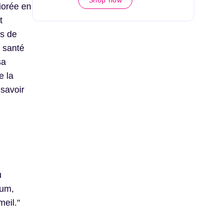
Shop now
iorée en
t
és de
a santé
sa
e la
 savoir
u
ium,
eil."