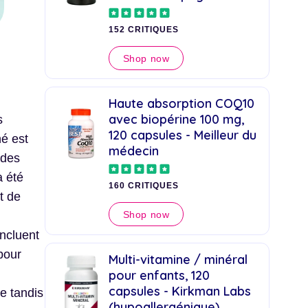
152 CRITIQUES
Shop now
Haute absorption COQ10
avec biopérine 100 mg,
s
120 capsules - Meilleur du
hé est
médecin
 des
a été
160 CRITIQUES
t de
Shop now
ncluent
pour
Multi-vitamine / minéral
pour enfants, 120
capsules - Kirkman Labs
e tandis
(hypoallergénique)