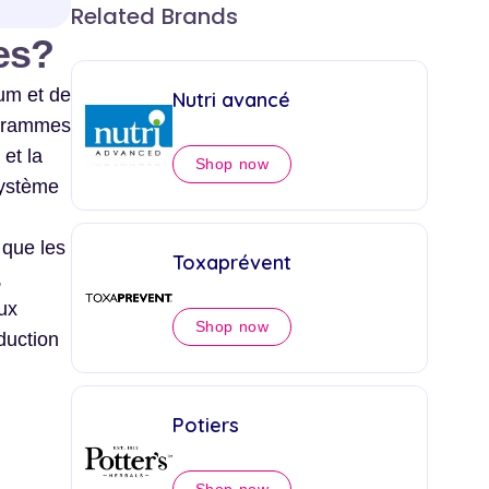
Related Brands
es?
ium et de
Nutri avancé
igrammes
et la
Shop now
système
 que les
Toxaprévent
,
ux
Shop now
duction
Potiers