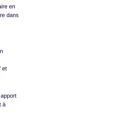
ire en
ire dans
en
 et
 apport
t à